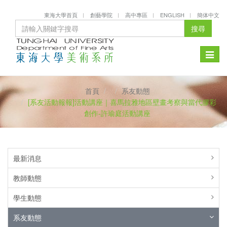
東海大學首頁
創藝學院
高中專區
ENGLISH
簡体中文
搜尋
Toggle
naviga
首頁
系友動態
[系友活動報報]活動講座｜喜馬拉雅地區壁畫考察與當代膠彩
創作-許瑜庭活動講座
最新消息
教師動態
學生動態
系友動態