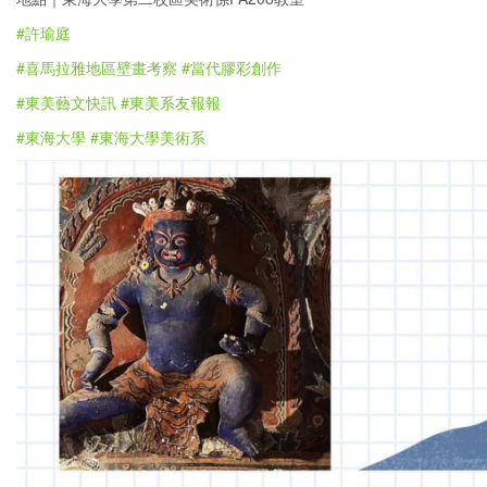
#許瑜庭
#喜馬拉雅地區壁畫考察
#當代膠彩創作
#東美藝文快訊
#東美系友報報
#東海大學
#東海大學美術系