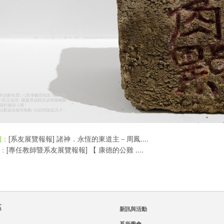
[系友展覽報報] 諸神．永恆的東道主－周鳳....
則：
[專任教師暨系友展覽報報] 【 康德的公雞 ....
：
區
新訊與活動
系所學會