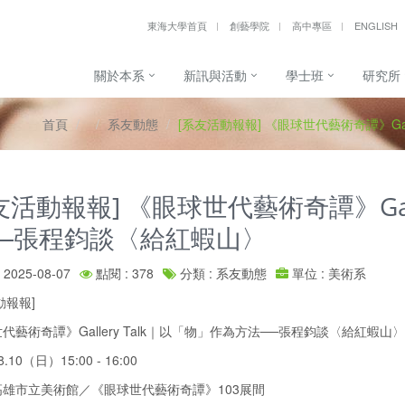
東海大學首頁
創藝學院
高中專區
ENGLISH
關於本系
新訊與活動
學士班
研究所
首頁
系友動態
[系友活動報報] 《眼球世代藝術奇譚》Ga
友活動報報] 《眼球世代藝術奇譚》Gall
──張程鈞談〈給紅蝦山〉
2025-08-07
點閱 : 378
分類 : 系友動態
單位 : 美術系
動報報]
代藝術奇譚》Gallery Talk｜以「物」作為方法──張程鈞談〈給紅蝦山〉
10（日）15:00 - 16:00
雄市立美術館／《眼球世代藝術奇譚》103展間