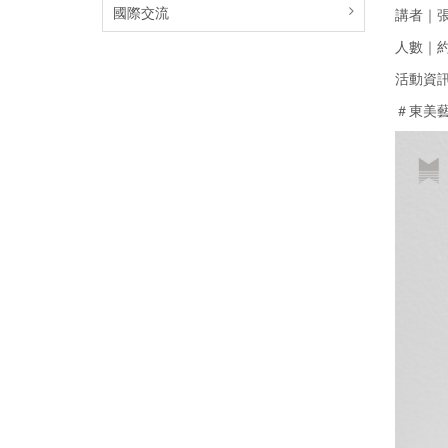
國際交流
講者｜
人數｜約
活動資
＃東美藝