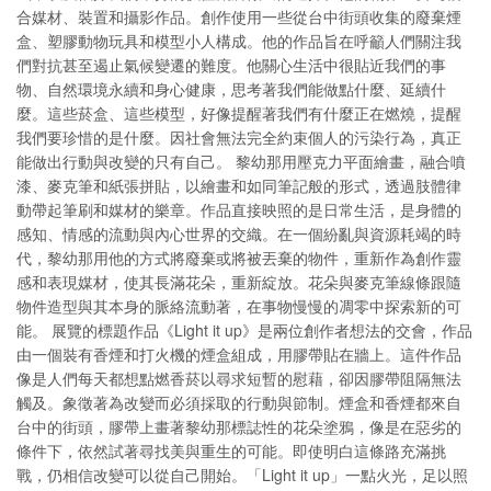
合媒材、裝置和攝影作品。創作使用一些從台中街頭收集的廢棄煙
盒、塑膠動物玩具和模型小人構成。他的作品旨在呼籲人們關注我
們對抗甚至遏止氣候變遷的難度。他關心生活中很貼近我們的事
物、自然環境永續和身心健康，思考著我們能做點什麼、延續什
麼。這些菸盒、這些模型，好像提醒著我們有什麼正在燃燒，提醒
我們要珍惜的是什麼。因社會無法完全約束個人的污染行為，真正
能做出行動與改變的只有自己。 黎幼那用壓克力平面繪畫，融合噴
漆、麥克筆和紙張拼貼，以繪畫和如同筆記般的形式，透過肢體律
動帶起筆刷和媒材的樂章。作品直接映照的是日常生活，是身體的
感知、情感的流動與內心世界的交織。在一個紛亂與資源耗竭的時
代，黎幼那用他的方式將廢棄或將被丟棄的物件，重新作為創作靈
感和表現媒材，使其長滿花朵，重新綻放。花朵與麥克筆線條跟隨
物件造型與其本身的脈絡流動著，在事物慢慢的凋零中探索新的可
能。 展覽的標題作品《Light it up》是兩位創作者想法的交會，作品
由一個裝有香煙和打火機的煙盒組成，用膠帶貼在牆上。這件作品
像是人們每天都想點燃香菸以尋求短暫的慰藉，卻因膠帶阻隔無法
觸及。象徵著為改變而必須採取的行動與節制。煙盒和香煙都來自
台中的街頭，膠帶上畫著黎幼那標誌性的花朵塗鴉，像是在惡劣的
條件下，依然試著尋找美與重生的可能。即使明白這條路充滿挑
戰，仍相信改變可以從自己開始。「Light it up」一點火光，足以照