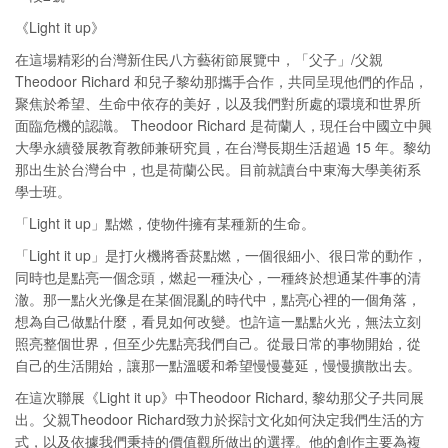
《Light it up》
在這場精彩的台灣新住民八方藝術節展覽中，「父子」/父親
Theodoor Richard 和兒子黎幼那攜手合作，共同呈現他們的作品，
聚焦於希望、生命中依存的美好，以及我們對所處的環境和世界所
面臨危機的認識。 Theodoor Richard 是荷蘭人，現任台中國立中興
大學永續發展教育教師兼研究員，在台灣長期生活超過 15 年。黎幼
那出生於台灣台中，也是荷蘭公民。目前就讀台中東海大學美術系
學士班。
「Light it up」點燃，使物件擁有某種新的生命。
「Light it up」是打火機將香菸點燃，一個很細小、很日常的動作，
同時也是點亮一個念頭，燃起一種決心，一種終於想通某件事的清
澈。那一點火光像是在某個混亂的時代中，點亮心裡的一個角落，
想為自己做點什麼，看見如何改變。也許這一點點火光，無法立刻
照亮整個世界，但至少先點亮我們自己。從最日常的事物開始，從
自己的生活開始，讓那一點溫暖和希望慢慢蔓延，慢慢擴散出去。
在這次聯展《Light it up》中Theodoor Richard, 黎幼那父子共同展
出。父親Theodoor Richard致力於探討文化如何決定我們生活的方
式，以及依據我們秉持的價值觀所做出的選擇。他的創作主要為複