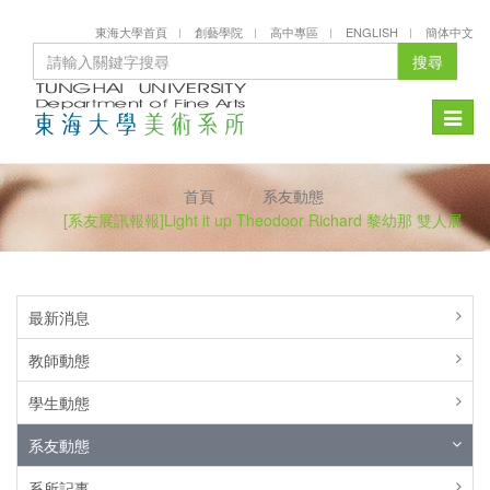
東海大學首頁
創藝學院
高中專區
ENGLISH
簡体中文
搜尋
Toggle
naviga
首頁
系友動態
[系友展訊報報]Light it up Theodoor Richard 黎幼那 雙人展
最新消息
教師動態
學生動態
系友動態
系所記事