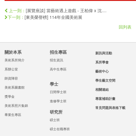
[展覽座談] 當藝術遇上遊戲 - 王柏偉 x 沈....
上一則：
[東美榮譽榜] 114年全國美術展
下一則：
回列表
關於本系
招生專區
新訊與活動
美術系所簡介
招生資訊
系所學會
系辦公室
高中生專區
藝術中心
師資陣容
學生藝文空間
學士
美術系圖書館
相關連結
日間學士班
獎學金
專案補助計畫
進修學士班
美術系照片集錦
常見問題與表格下載
研究所
畢業生專區
碩士班
碩士在職專班