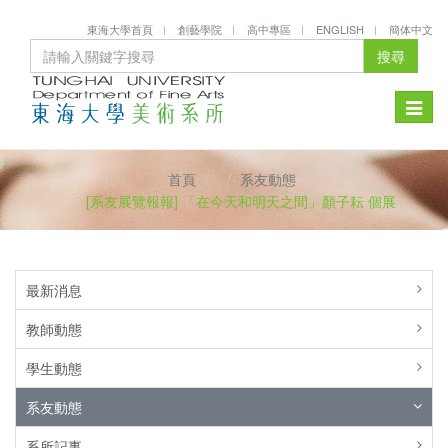
東海大學首頁
創藝學院
高中專區
ENGLISH
簡体中文
搜尋
Toggle
naviga
首頁
系友動態
[系友展覽報報] 「在今天和明天之間」顏子耘 個展
最新消息
教師動態
學生動態
系友動態
系所記事