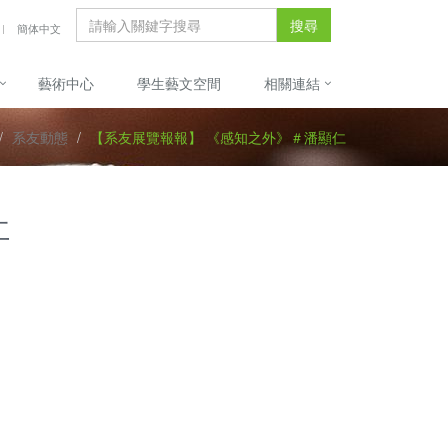
搜尋
簡体中文
藝術中心
學生藝文空間
相關連結
系友動態
【系友展覽報報】 《感知之外》＃潘顯仁
仁