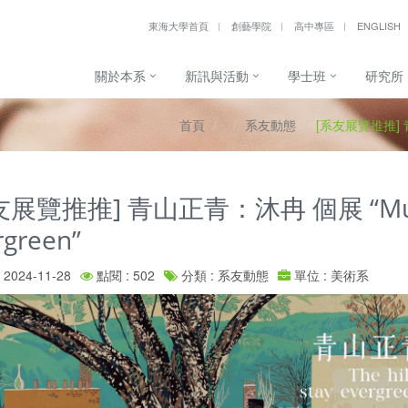
東海大學首頁
創藝學院
高中專區
ENGLISH
關於本系
新訊與活動
學士班
研究所
首頁
系友動態
[系友展覽推推] 青山
友展覽推推] 青山正青：沐冉 個展 “Muran：
rgreen”
2024-11-28
點閱 : 502
分類 : 系友動態
單位 : 美術系