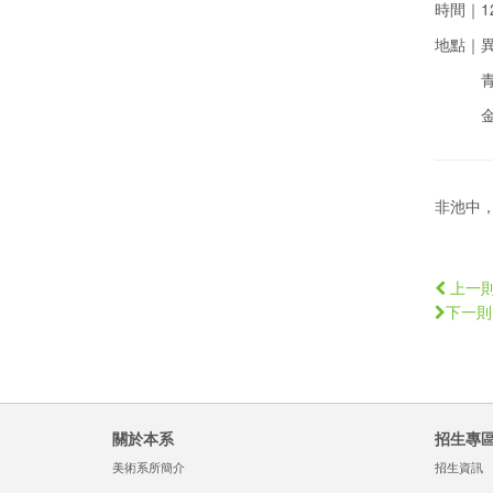
時間｜12
地點｜
青田館
金華館
非池中
上一
下一則
關於本系
招生專
美術系所簡介
招生資訊