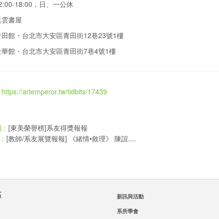
:00-18:00，日、一公休
異雲書屋
・台北市大安區青田街12巷23號1樓
・台北市大安區青田街7巷4號1樓
，
https://artemperor.tw/tidbits/17439
[東美榮譽榜]系友得獎報報
則：
[教師/系友展覽報報] 《緒情•敘理》 陳誼....
：
區
新訊與活動
系所學會