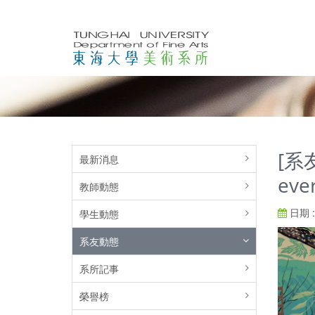
[系
最新消息
eve
教師動態
日期 : 
學生動態
系友動態
系所記事
榮譽榜