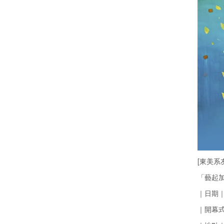
[東美系
「藝起
｜日期｜20
｜開幕式｜