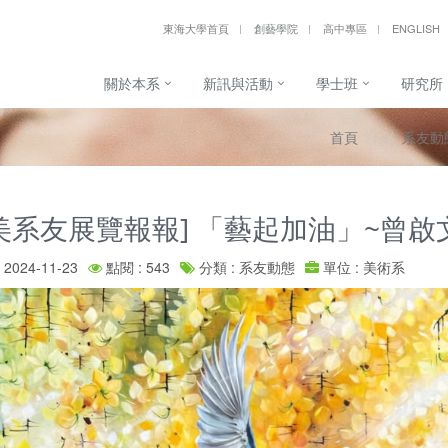
東海大學首頁
創藝學院
高中專區
ENGLISH
關於本系
新訊與活動
學士班
研究所
首頁
系友動
美系友展覽報報] 「藝起加油」~曾
2024-11-23
點閱 : 543
分類 : 系友動態
單位 : 美術系