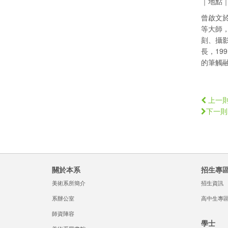
｜地點｜
曾啟文於
等大師
刻、攝
長，1
的筆觸
上一
下一則
關於本系
招生專
美術系所簡介
招生資訊
系辦公室
高中生專
師資陣容
學士