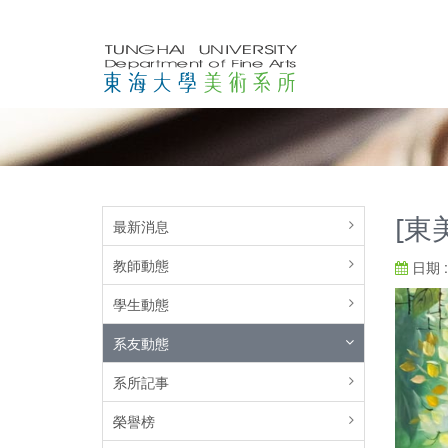
[東
最新消息
教師動態
日期 : 
學生動態
系友動態
系所記事
榮譽榜