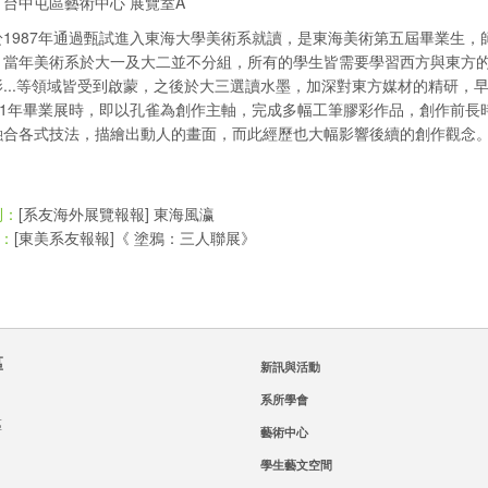
台中屯區藝術中心 展覽室A
1987年通過甄試進入東海大學美術系就讀，是東海美術第五屆畢業生，師
，當年美術系於大一及大二並不分組，所有的學生皆需要學習西方與東方
影...等領域皆受到啟蒙，之後於大三選讀水墨，加深對東方媒材的精研，
991年畢業展時，即以孔雀為創作主軸，完成多幅工筆膠彩作品，創作前
融合各式技法，描繪出動人的畫面，而此經歷也大幅影響後續的創作觀念
[系友海外展覽報報] 東海風瀛
則：
[東美系友報報]《 塗鴉：三人聯展》
：
區
新訊與活動
系所學會
區
藝術中心
學生藝文空間