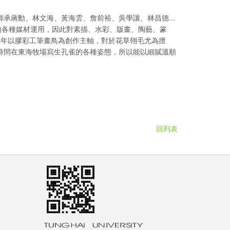
承蔣勳、林文海、黃海雲、詹前裕、吳學讓、林昌德...
的各種媒材運用，因此對素描、水彩、版畫、陶藝、篆
早年以膠彩工筆畫鳥為創作主軸，對於花草翎毛尤為擅
長時間在東海牧場寫生孔雀的各種姿態，所以能以細膩溫順
。
回列表