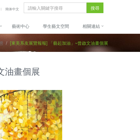
搜尋
簡体中文
藝術中心
學生藝文空間
相關連結
態
[東美系友展覽報報] 「藝起加油」~曾啟文油畫個展
啟文油畫個展