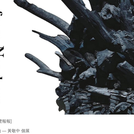
覽報報]
 — 黃敬中 個展