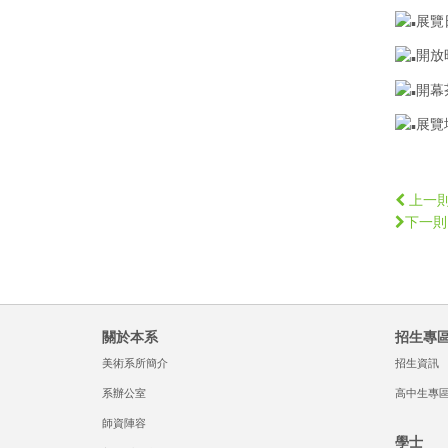
展覽⽇期
開放時
開幕茶會
展覽地
上一
下一則
關於本系
招生專
美術系所簡介
招生資訊
系辦公室
高中生專
師資陣容
學士