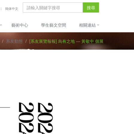
搜尋
簡体中文
藝術中心
學生藝文空間
相關連結
系友動態
[系友展覽報報] 烏有之地 — 黃敬中 個展