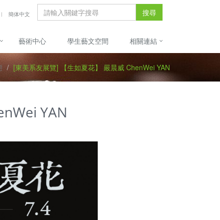
搜尋
簡体中文
藝術中心
學生藝文空間
相關連結
態
[東美系友展覽] 【生如夏花】 嚴晨威 ChenWei YAN
Wei YAN