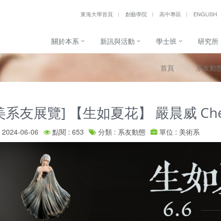
東海大學首頁
創藝學院
高中專區
ENGLISH
關於本系
新訊與活動
學士班
研究所
首頁
系友動
美系友展覽] 【生如夏花】 嚴晨威 Chen
2024-06-06
點閱 : 653
分類 : 系友動態
單位 : 美術系