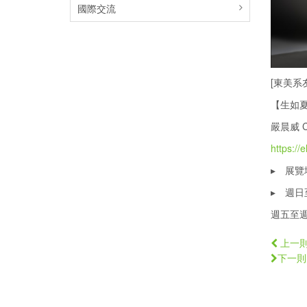
國際交流
[東美系
【生如
嚴晨威 C
https://
▸ 展覽地
▸ 週日至
週五至週六
上一
下一則