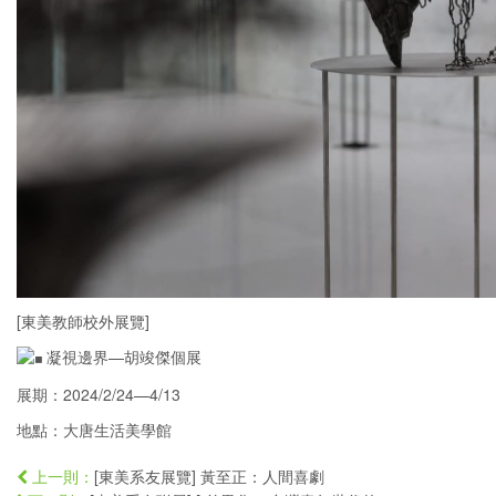
[東美教師校外展覽]
凝視邊界—胡竣傑個展
展期：2024/2/24—4/13
地點：大唐生活美學館
[東美系友展覽] 黃至正：人間喜劇
上一則：