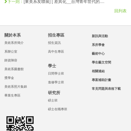
[東美系友聯展] [ 差異化__台灣青年世代的....
下一則：
回列表
關於本系
招生專區
新訊與活動
美術系所簡介
招生資訊
系所學會
系辦公室
高中生專區
藝術中心
師資陣容
學生藝文空間
學士
美術系圖書館
相關連結
日間學士班
獎學金
專案補助計畫
進修學士班
美術系照片集錦
常見問題與表格下載
研究所
畢業生專區
碩士班
碩士在職專班