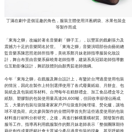
丁滿在劇中是個逗趣的角色，服裝主體使用洋蔥網袋、水果包裝盒
等製作而成
「東海之獅」改編於著名音樂劇「獅子王」，以豐富的戲劇張力及
震撼力十足的音樂聞名於世。「東海之獅」音樂演唱部份由藝術總
監音樂系陳思照老師所指導，美術系鄭月妹老師指導服裝化妝設
計，舞台布景由音樂系蘇曉青老師指導，建築系吳冠穎老師指導數
位互動影像設計，舞蹈肢體則由顏秀茹老師擔綱。
今年「東海之獅」在戲服及舞台設計上，有鑒於台灣過度使用包裝
的情況，因此在製作上特別選擇使用了各式廢棄紙箱、月餅盒、包
裝紙盒及包裝紙等材料。台灣每年在糕餅禮盒、加工食品禮盒等之
紙類、塑膠類的包裝使用量高達26,600噸，但回收率卻僅佔兩成
五，大量的包裝垃圾隨著家家戶戶垃圾進到掩埋場、焚化爐，讓地
球不堪負荷。此次參與製作的全體同學首先對這些過度使用的包裝
材料進行材料分析研究，之後，再進行解構重構材質、開發製作戲
服等工作。指導再利用戲服製作的鄭月妹老師表示「整個團隊期待
藉此創作成果呼籲社會大眾減少產品過度包裝的現象、甚至呼籲推