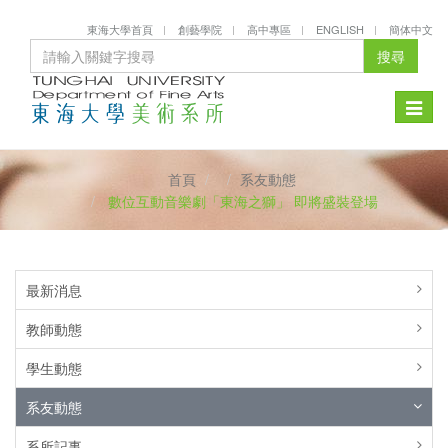
東海大學首頁
創藝學院
高中專區
ENGLISH
簡体中文
搜尋
Toggle
naviga
首頁
系友動態
數位互動音樂劇「東海之獅」 即將盛裝登場
最新消息
教師動態
學生動態
系友動態
系所記事