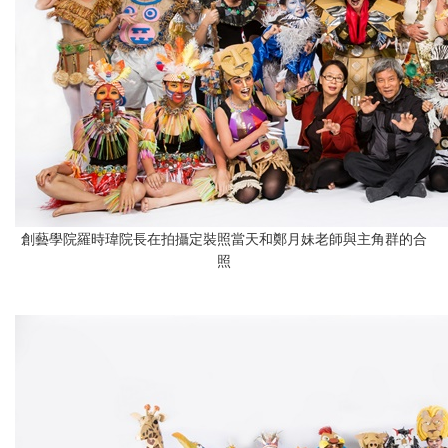
創藝學院羅時瑋院長在拍攝定裝照當天和鄭月妹老師與主角群的合
照