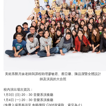
美術系鄭月妹老師與課程助理廖敏君、蔡亞馨、陳品潔暨全體設計
師及演員的大合照
校內演出場次資訊：
1月3日 (日) 20：30 音樂系演奏廳
1月4日 (一) 20：30 音樂系演奏廳
(免費入場票券請至 創藝學院 C305室索取，索完為止)