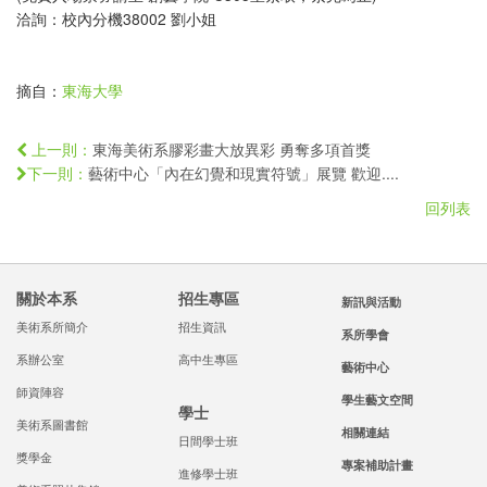
洽詢：校內分機38002 劉小姐
摘自：
東海大學
東海美術系膠彩畫大放異彩 勇奪多項首獎
上一則：
藝術中心「內在幻覺和現實符號」展覽 歡迎....
下一則：
回列表
關於本系
招生專區
新訊與活動
美術系所簡介
招生資訊
系所學會
系辦公室
高中生專區
藝術中心
師資陣容
學生藝文空間
學士
美術系圖書館
相關連結
日間學士班
獎學金
專案補助計畫
進修學士班