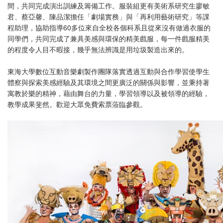
間，共同完成演出訓練及籌備工作。服裝組更有美術系研究生廖敏
君、蔡亞馨、陳品潔擔任「劇場實務」與「再利用藝術研究」等課
程助理，協助指導60多位來自全校各個科系且從來沒有做過衣服的
同學們，共同完成了兼具美感與環保的精美戲服，每一件戲服精美
的程度令人目不暇接，幾乎無法辨識是用垃圾製造出來的。
東海大學數位互動音樂劇製作團隊落實透過互動與合作學習使學生
體察與探索美感經驗及其環境之間更廣泛的關係與影響，並秉持著
寓教於樂的精神，藉由舞台的力量，學習領導以及被領導的經驗，
教學成果斐然。歡迎大眾免費索票蒞臨參觀。