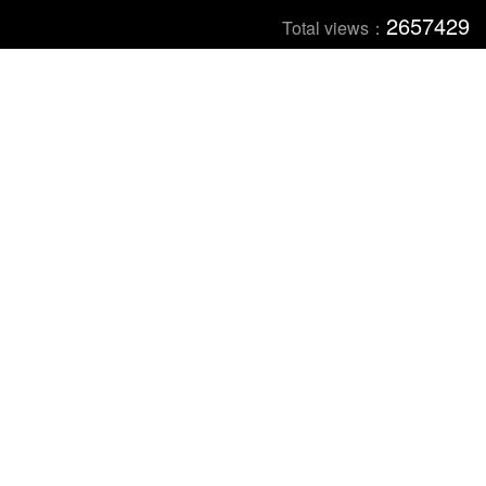
2657429
Total views：