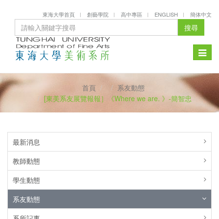
東海大學首頁
創藝學院
高中專區
ENGLISH
簡体中文
搜尋
Toggle
naviga
首頁
系友動態
[東美系友展覽報報］《Where we are. 》-簡智忠
最新消息
教師動態
學生動態
系友動態
系所記事