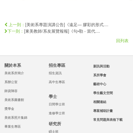
[美術系專題演講公告]《遠足— 膠彩的形式....
上一則：
[東美教師/系友展覽報報]《勾•勒 - 當代....
下一則：
回列表
關於本系
招生專區
新訊與活動
美術系所簡介
招生資訊
系所學會
系辦公室
高中生專區
藝術中心
師資陣容
學生藝文空間
學士
美術系圖書館
相關連結
日間學士班
獎學金
專案補助計畫
進修學士班
美術系照片集錦
常見問題與表格下載
研究所
畢業生專區
碩士班