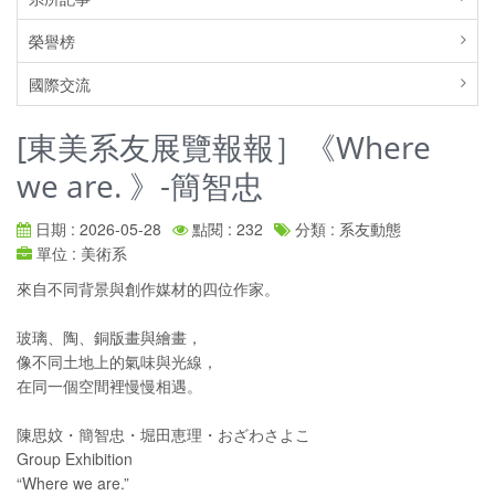
榮譽榜
國際交流
[東美系友展覽報報］《Where
we are. 》-簡智忠
日期 : 2026-05-28
點閱 : 232
分類 : 系友動態
單位 : 美術系
來自不同背景與創作媒材的四位作家。
玻璃、陶、銅版畫與繪畫，
像不同土地上的氣味與光線，
在同一個空間裡慢慢相遇。
陳思妏・簡智忠・堀田恵理・おざわさよこ
Group Exhibition
“Where we are.”