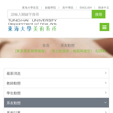
東海大學首頁
創藝學院
高中專區
ENGLISH
簡体中文
搜尋
Toggle
naviga
首頁
系友動態
[東美系友展覽報報］《形上的居所：物質與虛空》-彭譯毅
最新消息
教師動態
學生動態
系友動態
系所記事