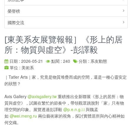
榮譽榜
國際交流
[東美系友展覽報報］《形上的居
所：物質與虛空》-彭譯毅
日期 : 2026-05-21
點閱 : 240
分類 : 系友動態
單位 : 美術系
｜Tatler Arts｜家，究竟是物質堆疊而成的空間，還是一種心靈安定
的狀態？
Axis Gallery
@axisgallery.tw
重磅推出全新聯展《形上的居所：物
質與虛空》，試圖在繁忙的節奏中，帶領觀眾跳脫對「家」只有物
理空間的印象。展覽透過彭譯毅
@p.e.n.g.i.i
與魏孟
如
@wei.meng.ru
兩位藝術家的視角，探討實體居所與內心精神如
何交織。