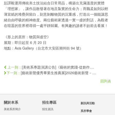
彭譯毅運用傳統夯土技法結合日常用品，構築出充滿溫度的實體
「理想家」，讓作品散發著在地且紮實的生命力；而魏孟如則以輕
薄宣紙的堆疊與留白，刻意剝離物質的沉重感，打造出一個能讓思
緒自由呼吸的精神維度。兩位藝術家透過一實一虛的對話，為觀者
在喧囂的世界裡尋得一處平靜歸屬。有興趣的讀者不妨前去看展！
《形上的居所：物質與虛空》
展期：即日起至 6 月 20 日
地點：Axis Gallery（台北市大安區潮州街 94 號）
[美術系專題演講公告]《藝術的實踐-從創作....
上一則：
[藝術新聲優秀畢業生推薦展]2026藝術新聲－....
下一則：
回列表
關於本系
招生專區
新訊與活動
美術系所簡介
招生資訊
系所學會