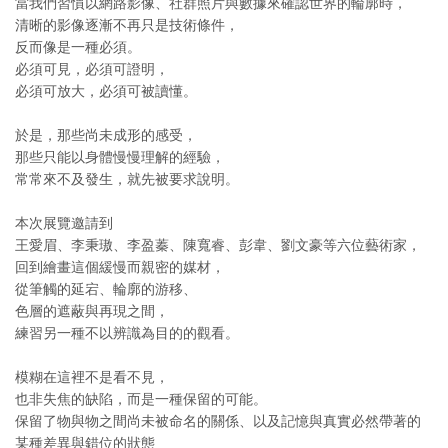
當我們習慣以網路影像、社群照片與數據來確認世界的輪廓時，
清晰的影像逐漸不再只是技術條件，
反而像是一種必須。
必須可見，必須可證明，
必須可放大，必須可被讀懂。
於是，那些尚未成形的感受，
那些只能以身體慢慢理解的經驗，
常常來不及發生，就先被要求說明。
本次展覽邀請到
王愛眉、李秉璈、李盈蓁、陳寬睿、彭韋、劉文豪等六位藝術家，
回到繪畫這個緩慢而親密的媒材，
從筆觸的延宕、輪廓的游移、
色層的遮蔽與再現之間，
練習另一種不以辨識為目的的觀看。
模糊在這裡不是看不見，
也非失焦的缺陷，而是一種保留的可能。
保留了物與物之間尚未被命名的關係、以及記憶與真實必然帶著的
某種差異與錯位的狀態