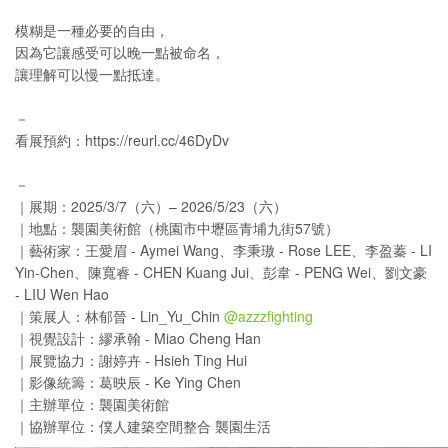
模糊是一種必要的自由，
因為它讓感受可以晚一點被命名，
讓理解可以慢一點抵達。
－
看展預約：https://reurl.cc/46DyDv
－
｜展期：2025/3/7（六）– 2026/5/23（六）
｜地點：襲園美術館（桃園市中壢區青埔九街57號）
｜藝術家：王愛眉 - Aymei Wang、李秉璈 - Rose LEE、李盈蓁 - LI
Yin-Chen、陳寬睿 - CHEN Kuang Jui、彭韋 - PENG Wei、劉文豪
- LIU Wen Hao
｜策展人：林郁晉 - Lin_Yu_Chin
@azzzfighting
｜視覺設計：繆承翰 - Miao Cheng Han
｜展覽協力：謝婷卉 - Hsieh Ting Hui
｜影像統籌：葛映辰 - Ke Ying Chen
｜主辦單位：襲園美術館
｜協辦單位：僕人建築空間整合 襲園生活