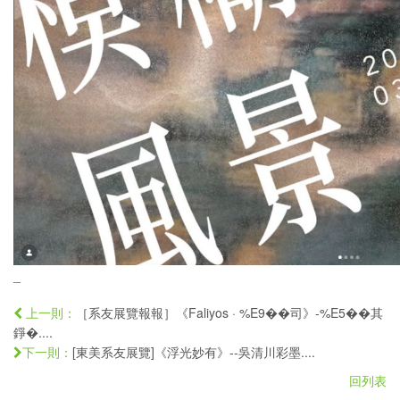
_
［系友展覽報報］《Faliyos · %E9��司》-%E5��其
上一則：
錚�....
[東美系友展覽]《浮光妙有》--吳清川彩墨....
下一則：
回列表