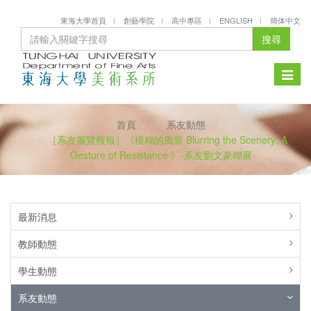
東海大學首頁
創藝學院
高中專區
ENGLISH
簡体中文
搜尋
Toggle
naviga
首頁
系友動態
［系友展覽報報］《模糊的風景 Blurring the Scenery: A
Gesture of Resistance 》-系友劉文豪聯展
最新消息
教師動態
學生動態
系友動態