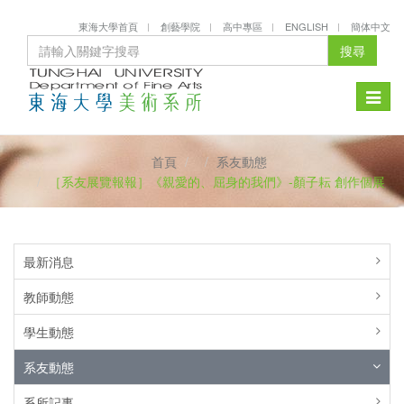
東海大學首頁
創藝學院
高中專區
ENGLISH
簡体中文
搜尋
Toggle
naviga
首頁
系友動態
［系友展覽報報］《親愛的、屈身的我們》-顏子耘 創作個展
最新消息
教師動態
學生動態
系友動態
系所記事