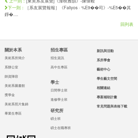
[東美系友展覽]《漆映雅韻》-陳偉毅
上一則：
［系友展覽報報］《Faliyos · %E9��司》-%E5��其
下一則：
錚�....
回列表
關於本系
招生專區
新訊與活動
美術系所簡介
招生資訊
系所學會
系辦公室
高中生專區
藝術中心
師資陣容
學生藝文空間
學士
美術系圖書館
相關連結
日間學士班
獎學金
專案補助計畫
進修學士班
美術系照片集錦
常見問題與表格下載
研究所
畢業生專區
碩士班
碩士在職專班