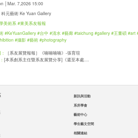
on │Mar. 7,2026 15:00
│ 科元藝術 Ke Yuan Gallery
學美術系
#東美系友報報
術
#KeYuanGallery
#台中
#清水
#藝廊
#taichung
#gallery
#王董碩
#art
ibition
#攝影
#藝術
#photography
［系友展覽報報］《喃喃喃喃》-張育瑄
則：
[本系創系主任暨系友展覽分享]《還至本處....
：
區
新訊與活動
系所學會
區
藝術中心
學生藝文空間
相關連結
班