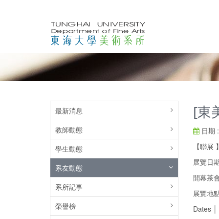
[東
最新消息
教師動態
日期 : 
【聯展 】—
學生動態
展覽日期 │ 
系友動態
開幕茶會 │ 
系所記事
展覽地點 │
榮譽榜
Dates │ 