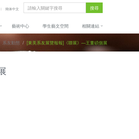
搜尋
簡体中文
藝術中心
學生藝文空間
相關連結
系友動態
[東美系友展覽報報]《聯展》—王董碩個展
展