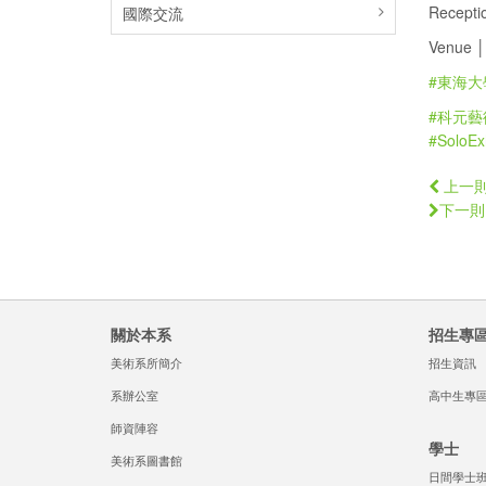
Recepti
國際交流
Venue 
#東海大
#科元藝
#SoloExh
上一
下一則
關於本系
招生專
美術系所簡介
招生資訊
系辦公室
高中生專
師資陣容
學士
美術系圖書館
日間學士