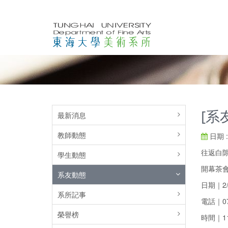
[系
最新消息
教師動態
日期 : 
往返白
學生動態
開幕茶會｜2
系友動態
日期｜2/2
系所記事
電話｜07-
榮譽榜
時間｜11: