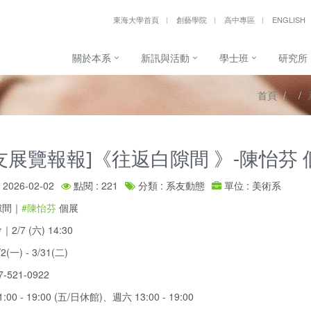
東海大學首頁
創藝學院
高中專區
ENGLISH
關於本系
新訊與活動
學士班
研究所
首頁
友展覽報報]《往返白隙間 》-陳怡芬 
2026-02-02
點閱 : 221
分類 : 系友動態
單位 : 美術系
隙間｜
#陳怡芬
個展
/7 (六) 14:30
(一) - 3/31(二)
521-0922
00 - 19:00 (五/日休館)、週六 13:00 - 19:00