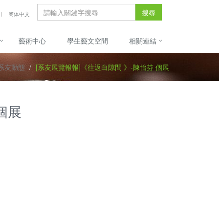
搜尋
簡体中文
藝術中心
學生藝文空間
相關連結
系友動態
[系友展覽報報]《往返白隙間 》-陳怡芬 個展
個展