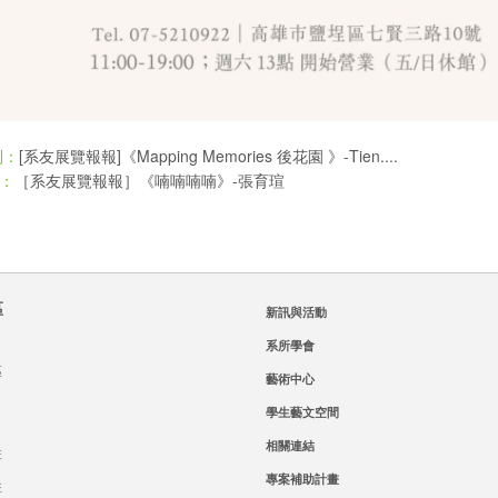
[系友展覽報報]《Mapping Memories 後花園 》-Tien....
則：
［系友展覽報報］《喃喃喃喃》-張育瑄
：
區
新訊與活動
系所學會
區
藝術中心
學生藝文空間
相關連結
班
專案補助計畫
班