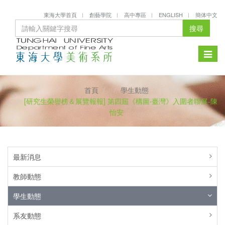
東海大學首頁
創藝學院
高中專區
ENGLISH
簡体中文
搜尋
Toggle
naviga
首頁
學生動態
[研究生榮譽榜＆展覽報報] 第四屆《構圖‧臺灣》入圍者聯展-陳
怡安
最新消息
教師動態
學生動態
系友動態