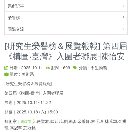
系所記事
榮譽榜
國際交流
[研究生榮譽榜＆展覽報報] 第四屆
《構圖‧臺灣》入圍者聯展-陳怡安
日期 : 2025-10-11
點閱 : 609
分類 : 學生動態
單位 : 美術系
[研究生榮譽榜＆展覽報報]
第四屆《構圖‧臺灣》入圍者聯展
展期｜2025.10.11~11.22
開幕｜2025.10.18 (六) 15:00
藝術家｜
#陳怡安
.傅聖雅.陳廷菲.劉康彥.余采軒.林千瑋.林芃穎.金祺
龍.高冠羣.彭冠銘