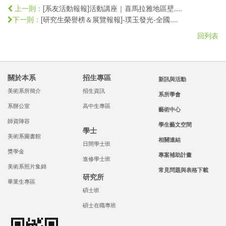
[系友活動報報]活動講座｜喜馬拉雅地區壁....
上一則：
[研究生榮譽榜＆展覽報報]-璞玉發光-全國....
下一則：
回列表
關於本系
招生專區
新訊與活動
美術系所簡介
招生資訊
系所學會
系辦公室
高中生專區
藝術中心
師資陣容
學生藝文空間
學士
美術系圖書館
相關連結
日間學士班
獎學金
專案補助計畫
進修學士班
美術系照片集錦
常見問題與表格下載
研究所
畢業生專區
碩士班
碩士在職專班