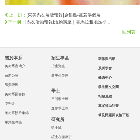
[東美系友展覽報報]金銀島-黨若洪個展
上一則：
[系友活動報報]活動講座｜喜馬拉雅地區壁....
下一則：
回列表
關於本系
招生專區
新訊與活動
美術系所簡介
招生資訊
系所學會
系辦公室
高中生專區
藝術中心
師資陣容
學生藝文空間
學士
美術系圖書館
相關連結
日間學士班
獎學金
專案補助計畫
進修學士班
美術系照片集錦
常見問題與表格下載
研究所
畢業生專區
碩士班
碩士在職專班