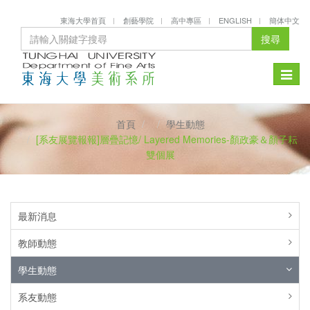
東海大學首頁
創藝學院
高中專區
ENGLISH
簡体中文
搜尋
Toggle
naviga
首頁
學生動態
[系友展覽報報]層疊記憶/ Layered Memories-顏政豪＆顏子耘
雙個展
最新消息
教師動態
學生動態
系友動態