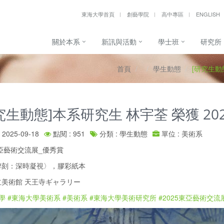
東海大學首頁
創藝學院
高中專區
ENGLISH
關於本系
新訊與活動
學士班
研究所
首頁
學生動態
[研究生動
究生動態]本系研究生 林宇荃 榮獲 2
2025-09-18
點閱 : 951
分類 : 學生動態
單位 : 美術系
東亞藝術交流展_優秀賞
碑刻：深時凝視〉，膠彩紙本
美術館 天王寺ギャラリー
學
#東海大學美術系
#美術系
#東海大學美術研究所
#2025東亞藝術交流