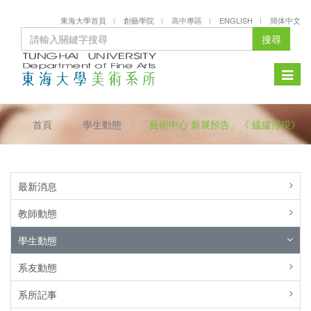
東海大學首頁
創藝學院
高中專區
ENGLISH
簡体中文
搜尋
Toggle
naviga
首頁
學生動態
「藝術中心 新展預告」《 緩緩浮現》
最新消息
教師動態
學生動態
系友動態
系所記事