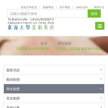
東海大學首頁
創藝學院
高中專區
ENGLISH
簡体中文
搜尋
Toggle
naviga
首頁
學生動態
【研究生校外展覽報報】 「寄物語」程淽綸 膠彩創作個展
最新消息
教師動態
學生動態
系友動態
系所記事