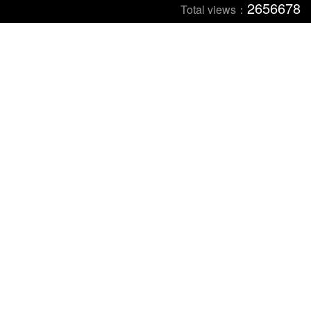
2656678
Total views：