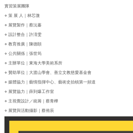
實習策展團隊
⋄ 策 展 人｜林芯溦
⋄ 展覽製作｜蔡沅蓁
⋄ 設計整合｜許淯雯
⋄ 教育推廣｜陳德頤
⋄ 公共關係｜張世筠
⋄ 主辦單位｜東海大學美術系所
⋄ 贊助單位｜大渡山學會、善立文教慈愛基金會
⋄ 媒體協力｜藝情指揮中心、藝術史抬槓第一頻道
⋄ 展覽協力｜薛到爆工作室
⋄ 主視覺設計／統籌｜蔡青樺
⋄ 展覽與活動攝影｜蔡侑辰