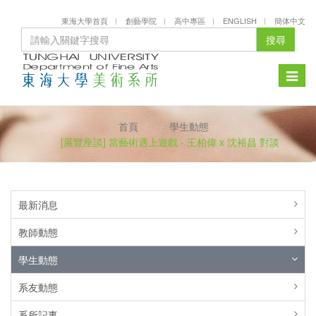
東海大學首頁
創藝學院
高中專區
ENGLISH
簡体中文
搜尋
Toggle
naviga
首頁
學生動態
[展覽座談] 當藝術遇上遊戲 - 王柏偉 x 沈裕昌 對談
最新消息
教師動態
學生動態
系友動態
系所記事