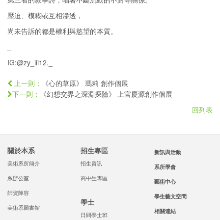
壓迫、模糊或互相滲透，
尚未告訴的都是權利與慾望的本質。
_
IG:@zy_iii12._
《心的草原》 瑪莉 創作個展
上一則：
《幻想交界之深淵探險》 上官慶源創作個展
下一則：
回列表
關於本系
招生專區
新訊與活動
美術系所簡介
招生資訊
系所學會
系辦公室
高中生專區
藝術中心
師資陣容
學生藝文空間
學士
美術系圖書館
相關連結
日間學士班