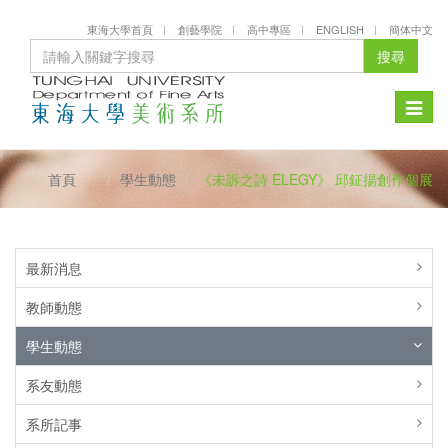
東海大學首頁
創藝學院
高中專區
ENGLISH
簡体中文
搜尋
Toggle
naviga
首頁
學生動態
《未訴之詩 ELEGY》 邱鉦揚創作個展
最新消息
教師動態
學生動態
系友動態
系所記事