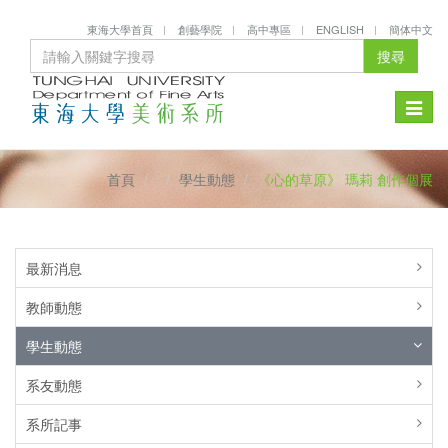
東海大學首頁
創藝學院
高中專區
ENGLISH
簡体中文
搜尋
Toggle
naviga
首頁
學生動態
《心的草原》 瑪莉 創作個展
最新消息
教師動態
學生動態
系友動態
系所記事