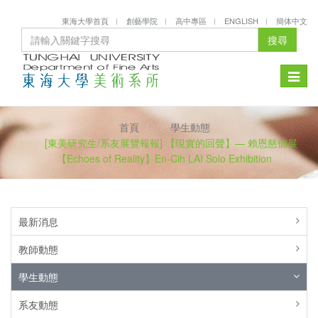
東海大學首頁
創藝學院
高中專區
ENGLISH
簡体中文
搜尋
Toggle
naviga
首頁
學生動態
[東美研究生/系友展覽報報] 【現實的回聲‬】— 賴恩慈個展
【Echoes of Reality】En-Cih LAI Solo Exhibition
最新消息
教師動態
學生動態
系友動態