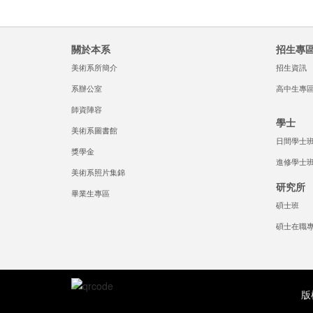
關於本系
招生專
美術系所簡介
招生資訊
系辦公室
高中生專
師資陣容
學士
美術系圖書館
日間學士
獎學金
進修學士
美術系照片集錦
研究所
畢業生專區
碩士班
碩士在職
版權