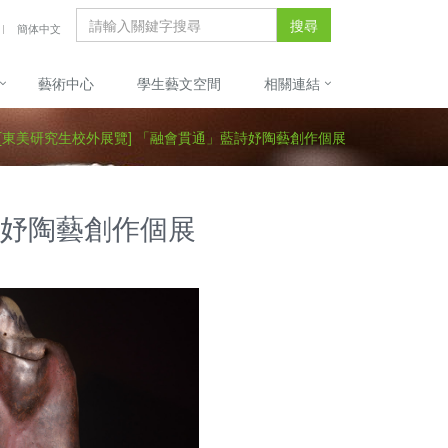
搜尋
簡体中文
藝術中心
學生藝文空間
相關連結
[東美研究生校外展覽] 「融會貫通」藍詩妤陶藝創作個展
詩妤陶藝創作個展