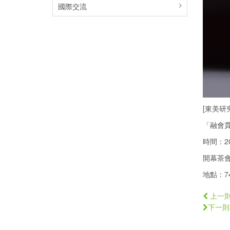
國際交流
[東美研
「融會
時間：202
開幕茶會暨
地點：7
上一
下一則