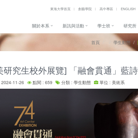
東海大學首頁
創藝學院
高中專區
ENGLISH
關於本系
新訊與活動
學士班
研究所
首頁
學生動態
美研究生校外展覽] 「融會貫通」藍
2024-11-26
點閱 : 659
分類 : 學生動態
單位 : 美術系