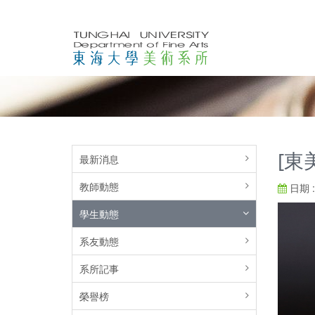
[東
最新消息
教師動態
日期 : 
學生動態
系友動態
系所記事
榮譽榜