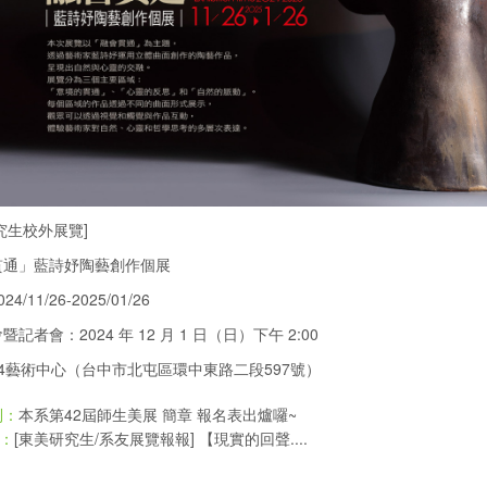
究生校外展覽]
貫通」藍詩妤陶藝創作個展
4/11/26-2025/01/26
記者會：2024 年 12 月 1 日（日）下午 2:00
4藝術中心（台中市北屯區環中東路二段597號）
本系第42屆師生美展 簡章 報名表出爐囉~
則：
[東美研究生/系友展覽報報] 【現實的回聲....
：