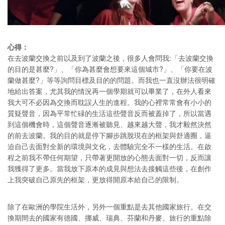
心得：
在去波蘭交換之前以及到了波蘭之後，很多人會問我:「去波蘭交換
的目的是甚麼?」、「你為甚麼會想要來這個城市?」、「你要在波
蘭做甚麼?」等等詢問目標及目的的問題。而我也一直沒辦法很明確
地給出答案，尤其我的情況再一個學期就可以畢業了，在外人看來
我大可不必因為交換而耽誤人生的進程。我的心裡常常會有小小的
質疑聲音，因為平常忙碌的生活這些聲音反而被蓋掉了，所以當遇
到這個機會時，這個聲音逐漸被聽見、越來越大聲，我才毅然決然
的前去波蘭。我的目的就是停下腳步跳脫現在的框架與舒適圈，逼
迫自己去面對全新的環境與文化，去體驗完全不一樣的生活。在啟
程之前我不帶任何期望，只帶著更開放的心態去面對一切，反而讓
我獲得了更多。當我放下原本的成見與想法去接觸這些後，在創作
上我突破自己原先的框架，更放得開原本給自己的限制。
除了在歐洲的學院生活外，另外一個重點是去其他國家旅行。在交
換期間去的國家有德國、挪威、瑞典、芬蘭和丹麥。旅行的重點除