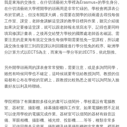
我是東海的交換生，在什切清藝術大學裡為Erasmus+的學生身分。
在什切清藝術大學裡開學的頭兩周是非常忙碌的。學校會將課表公
布於官網上，但沒有開課大綱，你需要在開學的頭兩週去尋找每個
工作室、課堂，老師會講解這堂課的教學目標與作業，聽完介紹後
如果決定要修這堂課，就可以跟老師報名填寫名字。記得也要同時
填寫修課計畫表，之後再交給雙方學校的國際處老師簽名確認。需
要注意的是東海有規定交換生每個學期需要抵免一堂課程，所以建
議交換生修習三到四堂課以利回國後進行學分抵免的程序。歐洲學
分計算方式以ECTS為主，而東海一學分等於2ECTS，依此類推。
另外開學頭兩周的課表會常常變動，需要注意，或是多詢問同學，
雖然有時候同學也不確定，這時候就要寄信給教授詢問。教授的信
箱都有公布在學校的官網上，跟教授比較熟悉之後可以詢問加入臉
書好友以利及時聯絡。
學院裡除了有圖書館多樣化的書可以借閱外，學校還設有電腦教
室、器材室、攝影棚、綠幕攝影棚與工作室。如果電腦軟體不足就
可以使用學校的電腦完成作業。器材室可以借閱的器材有錄音設
備、單眼相機、攝影機、補光燈、投影機……等等，種類非常多
元，可供同學多元發展。攝影棚及綠幕攝影棚都非常專業，裡面都