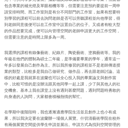
包含專業的補光燈及單眼相機等等，但需要注意預約要提前一周申
請安排時間。而工作室則是有分不同部門的工作室，如果有想要特
別學習的課程可以前去詢問老師是否可以旁聽課程並向他學習，得
到老師同意後便可以在工作室中設置自己的位子。又或者有較大型
的作品想要完成，便可以向管理空間的老師申請更大的工作空間，
但需要注意的是時間上限多為一周。
我選擇的課程有錄像藝術、紀錄片、陶瓷藝術、塗鴉藝術等。我的
年級在他們的體制為碩士二年級，是準備要畢業的學年，通常這一
年多以發展自己創作為主。所以我所修習的課程並不是老師傳道授
業的類型，比較多是我自己做研究、做作品，再去跟老師討論。這
樣的好處是我就算在波蘭也可以全心投入我的畢業論文與創作當
中，比較可惜的是沒辦法跟其他同學一起上課，少了與其他人的社
交機會。基本上我在課堂上沒有遇到甚麼問題，遇到問題時勇敢的
向身邊的人詢問，大家都會積極熱情的幫忙。
在學期中後階段時，我也逐漸適應學院生活並且創作上也小有成
果，所以我決定要在波蘭辦一場個人展覽。什切清藝術學院在校外
有兩個展覽空間提供學生申請並展出。申請方式為找到空間管理的