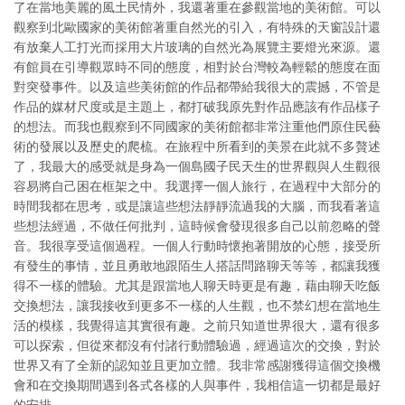
了在當地美麗的風土民情外，我還著重在參觀當地的美術館。可以
觀察到北歐國家的美術館著重自然光的引入，有特殊的天窗設計還
有放棄人工打光而採用大片玻璃的自然光為展覽主要燈光來源。還
有館員在引導觀眾時不同的態度，相對於台灣較為輕鬆的態度在面
對突發事件。以及這些美術館的作品都帶給我很大的震撼，不管是
作品的媒材尺度或是主題上，都打破我原先對作品應該有作品樣子
的想法。而我也觀察到不同國家的美術館都非常注重他們原住民藝
術的發展以及歷史的爬梳。在旅程中所看到的美景在此就不多贅述
了，我最大的感受就是身為一個島國子民天生的世界觀與人生觀很
容易將自己困在框架之中。我選擇一個人旅行，在過程中大部分的
時間我都在思考，或是讓這些想法靜靜流過我的大腦，而我看著這
些想法經過，不做任何批判，這時候會發現很多自己以前忽略的聲
音。我很享受這個過程。一個人行動時懷抱著開放的心態，接受所
有發生的事情，並且勇敢地跟陌生人搭話問路聊天等等，都讓我獲
得不一樣的體驗。尤其是跟當地人聊天時更是有趣，藉由聊天吃飯
交換想法，讓我接收到更多不一樣的人生觀，也不禁幻想在當地生
活的模樣，我覺得這其實很有趣。之前只知道世界很大，還有很多
可以探索，但從來都沒有付諸行動體驗過，經過這次的交換，對於
世界又有了全新的認知並且更加立體。我非常感謝獲得這個交換機
會和在交換期間遇到各式各樣的人與事件，我相信這一切都是最好
的安排。