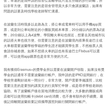
舍，幸運的是我申請的宿舍位置離學院只需五分鐘的步行距離，所
以非常方便。需要注意的是宿舍管理員大多只會講波蘭語，如果有
問題的話要及時找學校老師幫忙溝通。
在波蘭生活時我多以走路為主，搭公車或電車時可以用手機app買
票，或是到公車站附近的小攤販買紙本車票，20分鐘以內的票為2波
幣，20分鐘以上為4波幣。學院離火車站也很近，想要去其他城市玩
的話搭火車也很方便。但需要注意的是在波蘭境內搭乘長途巴士或
火車都需要波蘭學校學籍的學生證才能購買學生票，不然檢票人員
會請你補差價。如果不想搭火車的話也有長途巴士Flixbus可以選
擇，可以使用app購票也是非常方便的方式。
我有獲得Erasmus+的獎學金所以需要在波蘭開戶領取，如果沒有獎
學金的話通常不需要波蘭銀行帳戶。我申請的是IPKO這間銀行，在
學校旁邊剛好就有一間分行，非常方便。開戶需要準備護照，比較
需要注意的是要預約講英文的行員幫忙申辦，或是尋求學校老師的
協助。有了波蘭帳戶後在當地消費也比較方便，大多數的攤販或商
店都可以使用扣帳卡(debit card)消費，也不會有額外的手續費。最
後記得離開波蘭前要記得攜帶護照到銀行關閉銀行帳戶。