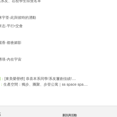
系系友、在校學生得獎名單
林宇荃-此與彼時的湧動
韋志-平行•交會
麗香-都會媚影
博瑛-內在宇宙
[東美榮譽榜] 恭喜本系同學/系友屢創佳績!....
則：
生產空間：獨步、團聚、步登公寓｜ss space spa....
：
區
新訊與活動