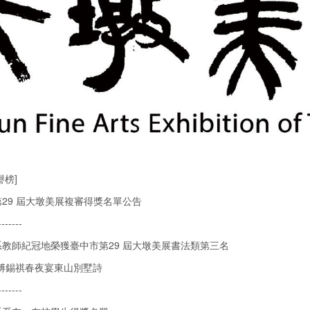
譽榜]
29 屆大墩美展複審得獎名單公告
-------
教師紀冠地榮獲臺中市第29 屆大墩美展書法類第三名
-傅錫祺春夜宴東山別墅詩
-------