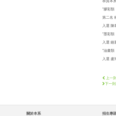
恭賀本
*膠彩類
第二名 
入選 陳
*墨彩類
入選 鐘
*油畫類
入選 盧
上一
下一則
關於本系
招生專