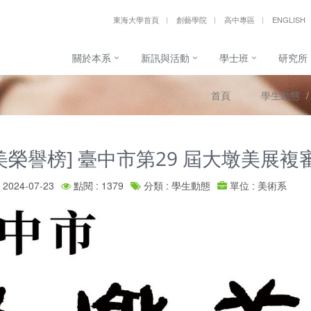
東海大學首頁
創藝學院
高中專區
ENGLISH
關於本系
新訊與活動
學士班
研究所
首頁
學生動態
美榮譽榜] 臺中市第29 屆大墩美展
2024-07-23
點閱 : 1379
分類 : 學生動態
單位 : 美術系