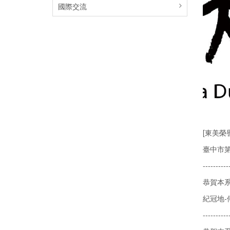
國際交流
[東美榮
臺中市第
----------
恭賀本系
紀冠地
----------