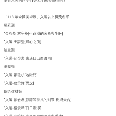
恭喜東美的同學們/系友們獲獎!!!(煙火)
--------------------
「113 年全國美術展」入選以上得獎名單：
膠彩類
*金牌獎-林宇荃[生命樹的哀逝與生盼]
*入選-王詩瑩[尋心之所]
油畫類
*入選-紀少淵[東邊日出西邊雨]
雕塑類
*入選-廖乾杉[地獄門]
*入選-詹承燁[思念]
綜合媒材類
*入選-廖敏君[靜靜等待風的到來-樹與天台]
*入選-楊貴琴[日日潔淨]