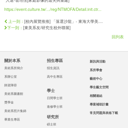
*入選-翁培恆[家庭影像的遺失與重建]
https://event.culture.tw/.../reg/NTMOFA/Detail.init.ctr...
[校內展覽推推] 「落選沙龍」- 東海大學美....
上一則：
[東美系友/研究生校外聯展]
下一則：
回列表
關於本系
招生專區
新訊與活動
美術系所簡介
招生資訊
系所學會
系辦公室
高中生專區
藝術中心
師資陣容
學生藝文空間
學士
美術系圖書館
相關連結
日間學士班
獎學金
專案補助計畫
進修學士班
美術系照片集錦
常見問題與表格下載
研究所
畢業生專區
碩士班