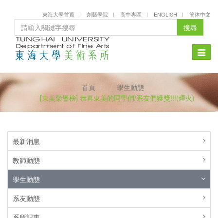
東海大學首頁
創藝學院
高中專區
ENGLISH
簡体中文
搜尋
Toggle
naviga
首頁
學生動態
[東美榮譽榜] 恭喜東美的同學們/系友們獲獎!!!(煙火)
最新消息
教師動態
學生動態
系友動態
系所記事