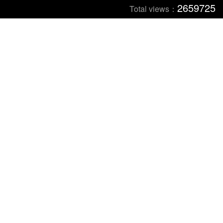
2659725
Total views：