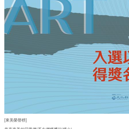
[東美榮譽榜]