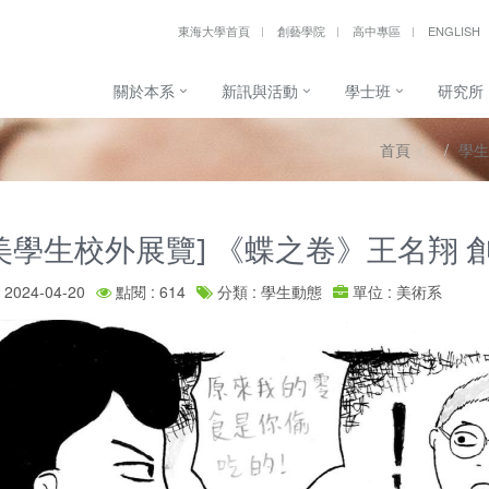
東海大學首頁
創藝學院
高中專區
ENGLISH
關於本系
新訊與活動
學士班
研究所
首頁
學生
美學生校外展覽] 《蝶之卷》王名翔 
2024-04-20
點閱 : 614
分類 : 學生動態
單位 : 美術系