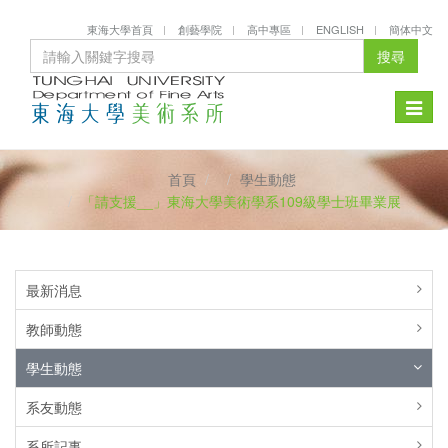
東海大學首頁
創藝學院
高中專區
ENGLISH
簡体中文
搜尋
Toggle
naviga
首頁
學生動態
「請支援__」東海大學美術學系109級學士班畢業展
最新消息
教師動態
學生動態
系友動態
系所記事