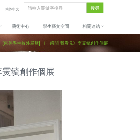
搜尋
簡体中文
藝術中心
學生藝文空間
相關連結
[東美學生校外展覽] 《一瞬間 我看見》李霙毓創作個展
李霙毓創作個展