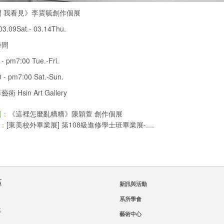
 我看見》李霙毓創作個展
3.09Sat.- 03.14Thu.
時間
- pm7:00 Tue.-Fri.
 - pm7:00 Sat.-Sun.
 Hsin Art Gallery
《這裡怎麼亂糟糟》陳穎萱 創作個展
則：
[東美校外畢業展] 第108級進修學士班畢業展-....
：
區
新訊與活動
系所學會
區
藝術中心