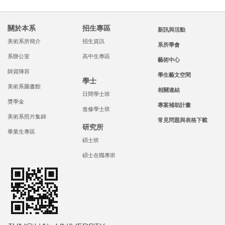
關於本系
招生專區
新訊與活動
美術系所簡介
招生資訊
系所學會
系辦公室
高中生專區
藝術中心
師資陣容
學生藝文空間
學士
美術系圖書館
相關連結
日間學士班
獎學金
專案補助計畫
進修學士班
美術系照片集錦
常見問題與表格下載
研究所
畢業生專區
碩士班
碩士在職專班