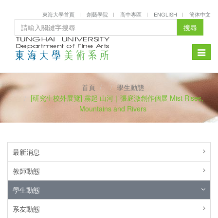
東海大學首頁
創藝學院
高中專區
ENGLISH
簡体中文
搜尋
Toggle
naviga
首頁
學生動態
[研究生校外展覽] 霧起 山河｜張庭溦創作個展 Mist Rises,
Mountains and Rivers
最新消息
教師動態
學生動態
系友動態