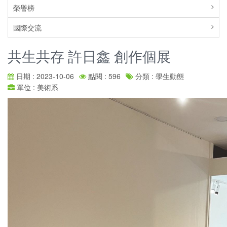
榮譽榜
國際交流
共生共存 許日鑫 創作個展
日期 : 2023-10-06
點閱 : 596
分類 : 學生動態
單位 : 美術系