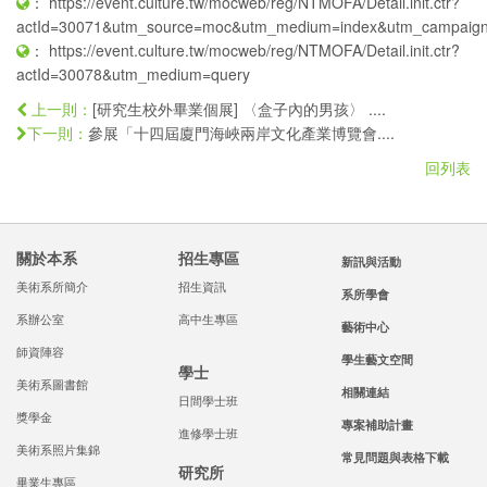
：
https://event.culture.tw/mocweb/reg/NTMOFA/Detail.init.ctr?
actId=30071&utm_source=moc&utm_medium=index&utm_campaig
：
https://event.culture.tw/mocweb/reg/NTMOFA/Detail.init.ctr?
actId=30078&utm_medium=query
[研究生校外畢業個展] 〈盒子內的男孩〉 ....
上一則：
參展「十四屆廈門海峽兩岸文化產業博覽會....
下一則：
回列表
關於本系
招生專區
新訊與活動
美術系所簡介
招生資訊
系所學會
系辦公室
高中生專區
藝術中心
師資陣容
學生藝文空間
學士
美術系圖書館
相關連結
日間學士班
獎學金
專案補助計畫
進修學士班
美術系照片集錦
常見問題與表格下載
研究所
畢業生專區