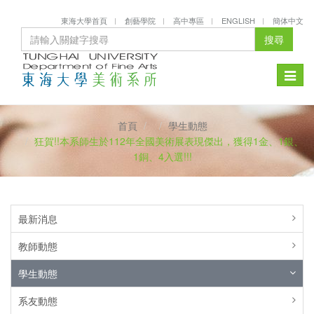
東海大學首頁
創藝學院
高中專區
ENGLISH
簡体中文
搜尋
Toggle
naviga
首頁
學生動態
狂賀!!本系師生於112年全國美術展表現傑出，獲得1金、1銀、
1銅、4入選!!!
最新消息
教師動態
學生動態
系友動態