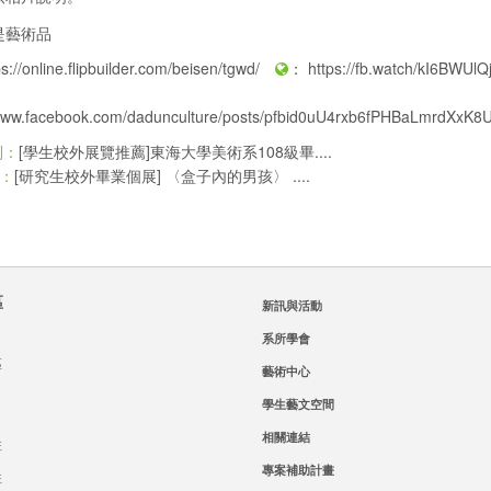
ps://online.flipbuilder.com/beisen/tgwd/
：
https://fb.watch/kI6BWUlQ
/www.facebook.com/dadunculture/posts/pfbid0uU4rxb6fPHBaLmrd
[學生校外展覽推薦]東海大學美術系108級畢....
則：
[研究生校外畢業個展] 〈盒子內的男孩〉 ....
：
區
新訊與活動
系所學會
區
藝術中心
學生藝文空間
相關連結
班
專案補助計畫
班