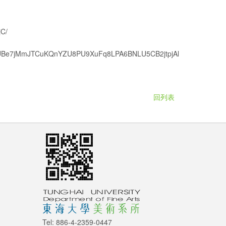
jC/
XxK8UBe7jMmJTCuKQnYZU8PU9XuFq8LPA6BNLU5CB2jtpjAl
回列表
Tel: 886-4-2359-0447