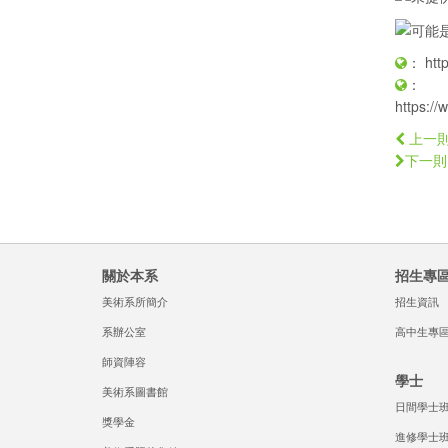
：
htt
：
https:/
上一
下一則
關於本系
招生專
美術系所簡介
招生資訊
系辦公室
高中生專
師資陣容
學士
美術系圖書館
日間學士
獎學金
進修學士