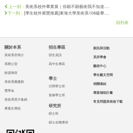
美術系校外畢業展｜你願不願藝術我不知道....
上一則：
[學生校外展覽推薦]東海大學美術系108級畢....
下一則：
回列表
關於本系
招生專區
新訊與活動
美術系所簡介
招生資訊
系所學會
系辦公室
高中生專區
藝術中心
師資陣容
學生藝文空間
學士
美術系圖書館
相關連結
日間學士班
獎學金
專案補助計畫
進修學士班
美術系照片集錦
常見問題與表格下載
研究所
畢業生專區
碩士班
碩士在職專班