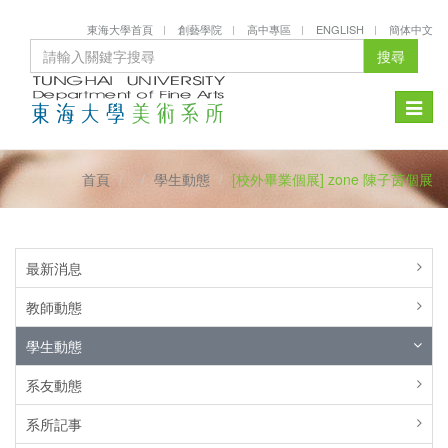
東海大學首頁
創藝學院
高中專區
ENGLISH
簡体中文
搜尋
Toggle
naviga
首頁
學生動態
[校外畢業個展] zone 陳子茵個展
最新消息
教師動態
學生動態
系友動態
系所記事