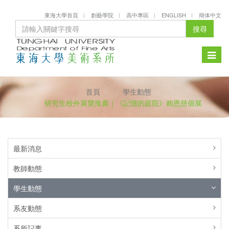
東海大學首頁
創藝學院
高中專區
ENGLISH
簡体中文
搜尋
Toggle
naviga
首頁
學生動態
研究生校外展覽推薦｜《記憶的庭院》賴恩慈個展
最新消息
教師動態
學生動態
系友動態
系所記事