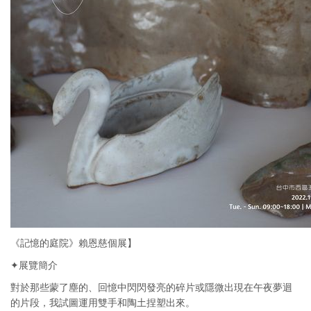
《記憶的庭院》賴恩慈個展】
✦展覽簡介
對於那些蒙了塵的、回憶中閃閃發亮的碎片或隱微出現在午夜夢迴
的片段，我試圖運用雙手和陶土捏塑出來。