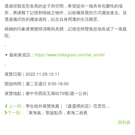
透過捏製造型各異的盒子與空間，希望提供一個具有包覆性的場
所，將揉雜了記憶和情緒之物件，以收藏珠寶的方式擺放進去。並
透過儀式性的擺放過程，紀念自身周遭的生活雜景。
模糊的印象逐漸變得清晰與具體，記憶也悄聲無息地長成了一座庭
院。
-
✦ 藝術家資訊：
https://www.instagram.com/lai_encih/
-
展覽日期｜2022.11.29-12.11
開放時間｜週二至週日 9:00-18:00
展覽地點｜臺中市西區五廊街70號(週一公休)
學生校外展覽推薦｜《森靈裡的花》范雲浩....
上一則：
「東海嵐」聖誕點亮，東海二校夜
下一則：
回列表