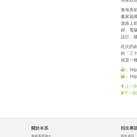
東海美術
畫家返
道路上
材、電
設計、
此次的
的「三
就是一
：
htt
：
htt
上一
下一則
關於本系
招生專
美術系所簡介
招生資訊