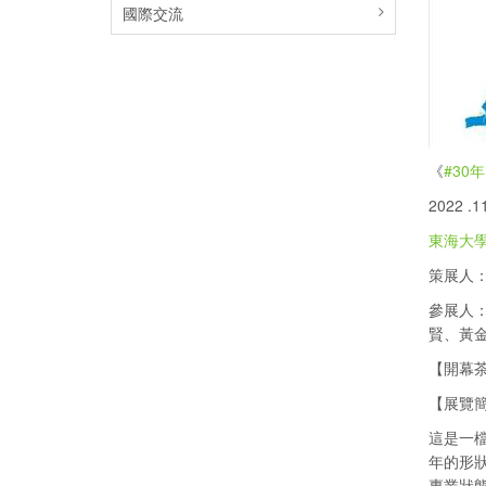
國際交流
《
#30
2022 .1
東海大
策展人
參展人
賢、黃
【開幕茶會】
【展覽
這是一
年的形
專業狀