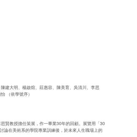
、陳建大明、楊啟煊、莊惠容、陳美育、吳清川、李思
怡 （依學號序）
思賢教授擔任策展，作一畢業30年的回顧。展覽用「30
也討論在美術系的學院專業訓練後，於未來人生職場上的