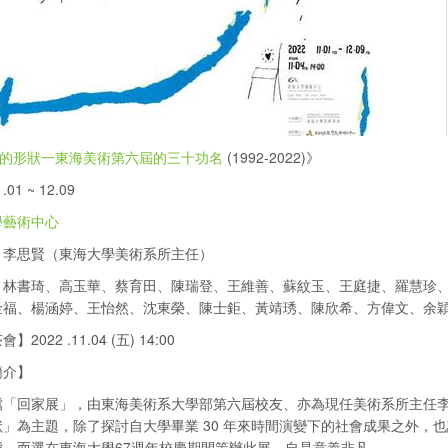
年的形狀一東海美術第六屆的三十功名
(1992-2022)》
1.01 ~ 12.09
學藝術中心
：李思賢（東海大學美術系所主任）
：林書琦、高玉華、蔡育田、陳瑞登、王維善、蘇紋玉、王庭捷、羅慧珍
金福、楊涵婷、王怡然、沈東榮、陳士鉅、黃靖琇、陳欣希、方偉文、余穎
2022 .11.04 (五) 14:00
簡介】
檔「回家展」，由東海美術系大學部第六屆校友、亦為現任美術系所主任李
狀」為主題，除了探討自大學畢業 30 年來時間演變下的社會成果之外，
態，而選在東海大學67週年校慶期間策辦此展，自是意義非凡。