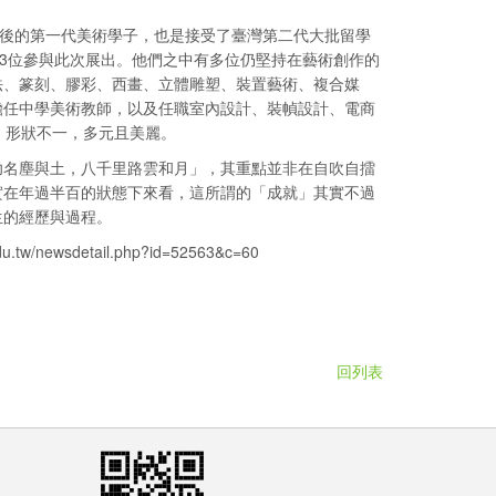
解嚴後的第一代美術學子，也是接受了臺灣第二代大批留學
23位參與此次展出。他們之中有多位仍堅持在藝術創作的
法、篆刻、膠彩、西畫、立體雕塑、裝置藝術、複合媒
擔任中學美術教師，以及任職室內設計、裝幀設計、電商
，形狀不一，多元且美麗。
功名塵與土，八千里路雲和月」，其重點並非在自吹自擂
實在年過半百的狀態下來看，這所謂的「成就」其實不過
生的經歷與過程。
.edu.tw/newsdetail.php?id=52563&c=60
回列表