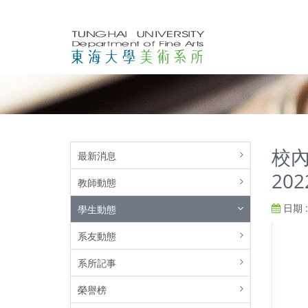
校內
最新消息
202
教師動態
日期 : 
學生動態
系友動態
系所記事
榮譽榜