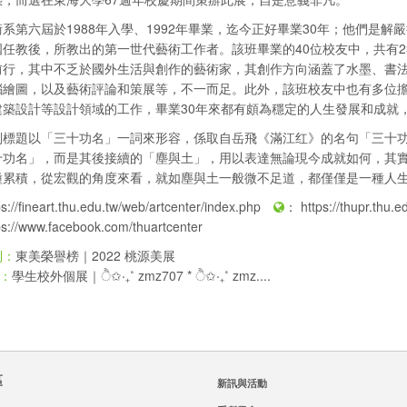
系第六屆於1988年入學、1992年畢業，迄今正好畢業30年；他們是
國任教後，所教出的第一世代藝術工作者。該班畢業的40位校友中，共有
前行，其中不乏於國外生活與創作的藝術家，其創作方向涵蓋了水墨、書
腦繪圖，以及藝術評論和策展等，不一而足。此外，該班校友中也有多位
建築設計等設計領域的工作，畢業30年來都有頗為穩定的人生發展和成就
副標題以「三十功名」一詞來形容，係取自岳飛《滿江红》的名句「三十
十功名」，而是其後接續的「塵與土」，用以表達無論現今成就如何，其
種累積，從宏觀的角度來看，就如塵與土一般微不足道，都僅僅是一種人
ps://fineart.thu.edu.tw/web/artcenter/index.php
：
https://thupr.thu
ps://www.facebook.com/thuartcenter
東美榮譽榜｜2022 桃源美展
則：
學生校外個展｜ੈ✩‧₊˚ zmz707 * ੈ✩‧₊˚ zmz....
：
區
新訊與活動