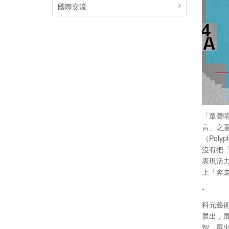
國際交流
「眾聲喧嘩
言」之
（Pol
沒有把「
表現活力
上「奔
-
科元藝
展出，
智，展