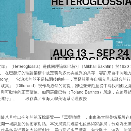
」（Heteroglossia）是俄國理論家巴赫汀（Mikhail Bakhtin
意，在巴赫汀的理論架構中被定義為多元與差異的共存，容許來自不同地
yphony），它追求的並不是協調後的統一，而是尊重各自獨立且未融合
歧異」（Differend）視作為必然的前提，卻也並未刻意從中尋找相
與可動性的正面價值。如同羅蘭巴特（Roland Barthes）所說，在
走運行」。——段存真／東海大學美術系助理教授
術於八月推出今年的第五檔展覽──「眾聲喧嘩」，由東海大學美術系段存
展開一場詩意的藝術家對話。本次展覽共邀請七位藝術家參展，分別為王
出作品多為近兩年內的新創作，展出形式多元豐富，包含陶土、油彩、炭筆及