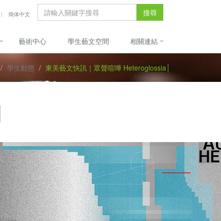
搜尋
簡体中文
藝術中心
學生藝文空間
相關連結
學生動態
東美藝文快訊｜眾聲喧嘩 Heteroglossia│
│