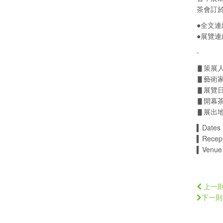
茶會訂
●全文連
●展覽連
-
▋策展人
▋藝術家
▋展覽日期 │
▋開幕茶會 │
▋展出地點 
▍Dates 
▍Recept
▍Venue 
上一
下一則