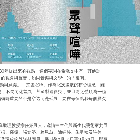
）於1920-30年提出來的觀點，這個字詞在希臘文中有「其他語
方的視角與聲音，如同音樂與文學中的「複調」
的行動與意識。「眾聲喧嘩」作為此次策展的核心理念，雖
似之處，不去同化差異，甚至製造衝突，並且將之體現為一種
追尋結構時重要的不是穿透而是延展，要在每個點和每個層次
真助理教授擔任策展人，邀請中生代與新生代藝術家共同
董碩、邱掇、張文堅、賴恩慈、陳鈺婷、朱曼禎及許美
現成物等媒材應用。展期從8月13日至9月24日，開幕