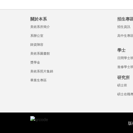
關於本系
招生專
美術系所簡介
招生資訊
系辦公室
高中生專
師資陣容
學士
美術系圖書館
日間學士
獎學金
進修學士
美術系照片集錦
研究所
畢業生專區
碩士班
碩士在職
版權