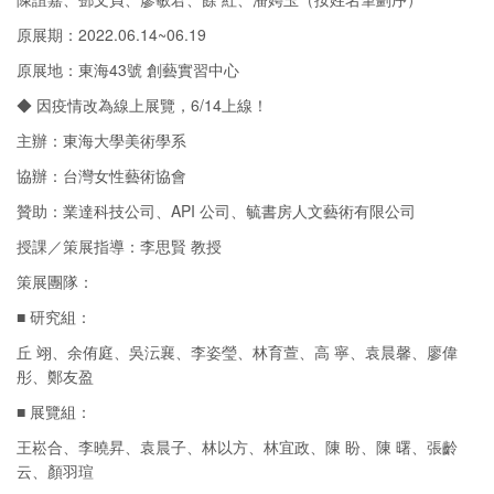
原展期：2022.06.14~06.19
原展地：東海43號 創藝實習中心
◆ 因疫情改為線上展覽，6/14上線！
主辦：東海大學美術學系
協辦：台灣女性藝術協會
贊助：業達科技公司、API 公司、毓書房人文藝術有限公司
授課／策展指導：李思賢 教授
策展團隊：
■ 研究組：
丘 翊、余侑庭、吳沄襄、李姿瑩、林育萱、高 寧、袁晨馨、廖偉
彤、鄭友盈
■ 展覽組：
王崧合、李曉昇、袁晨子、林以方、林宜政、陳 盼、陳 曙、張齡
云、顏羽瑄