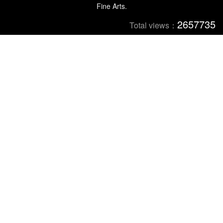
Fine Arts.
2657735
Total views：