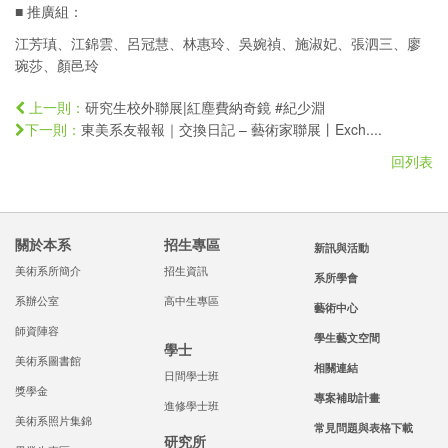
■ 推廣組：
江芳瑱、江錦雲、呂冠慧、林惠玲、吳婉禎、施淑妃、張泗三、廖
琬莎、顏邑玲
研究生校外聯展|紅塵費納奇鏡 #紀少淵
上一則：
東美系友報報｜交換日記 – 藝術家聯展丨Exch....
下一則：
回列表
關於本系
招生專區
新訊與活動
美術系所簡介
招生資訊
系所學會
系辦公室
高中生專區
藝術中心
師資陣容
學生藝文空間
學士
美術系圖書館
相關連結
日間學士班
獎學金
專案補助計畫
進修學士班
美術系照片集錦
常見問題與表格下載
研究所