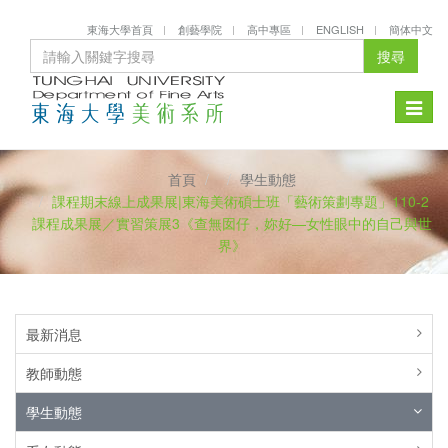
東海大學首頁
創藝學院
高中專區
ENGLISH
簡体中文
搜尋
Toggle
naviga
首頁
學生動態
課程期末線上成果展|東海美術碩士班「藝術策劃專題」110-2
課程成果展／實習策展3《查無囡仔，妳好—女性眼中的自己與世
界》
最新消息
教師動態
學生動態