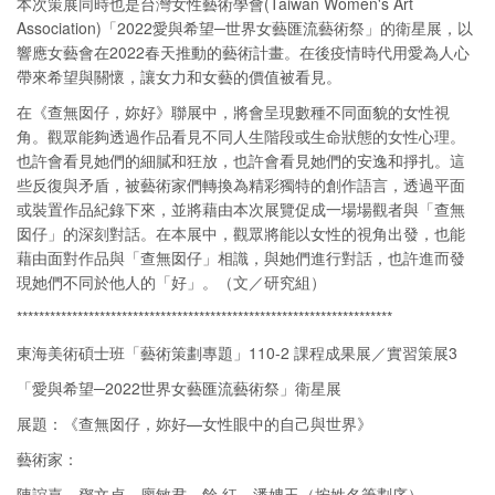
本次策展同時也是台灣女性藝術學會(Taiwan Women's Art
Association)「2022愛與希望─世界女藝匯流藝術祭」的衛星展，以
響應女藝會在2022春天推動的藝術計畫。在後疫情時代用愛為人心
帶來希望與關懷，讓女力和女藝的價值被看見。
在《查無囡仔，妳好》聯展中，將會呈現數種不同面貌的女性視
角。觀眾能夠透過作品看見不同人生階段或生命狀態的女性心理。
也許會看見她們的細膩和狂放，也許會看見她們的安逸和掙扎。這
些反復與矛盾，被藝術家們轉換為精彩獨特的創作語言，透過平面
或裝置作品紀錄下來，並將藉由本次展覽促成一場場觀者與「查無
囡仔」的深刻對話。在本展中，觀眾將能以女性的視角出發，也能
藉由面對作品與「查無囡仔」相識，與她們進行對話，也許進而發
現她們不同於他人的「好」。（文／研究組）
********************************************************************
東海美術碩士班「藝術策劃專題」110-2 課程成果展／實習策展3
「愛與希望─2022世界女藝匯流藝術祭」衛星展
展題：《查無囡仔，妳好—女性眼中的自己與世界》
藝術家：
陳誼嘉、鄧文貞、廖敏君、餘 紅、潘娉玉（按姓名筆劃序）