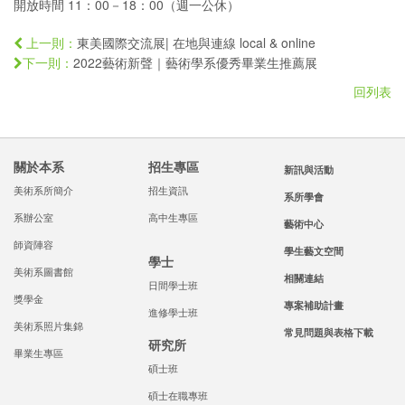
開放時間 11：00－18：00（週一公休）
東美國際交流展| 在地與連線 local & online
上一則：
2022藝術新聲｜藝術學系優秀畢業生推薦展
下一則：
回列表
關於本系
招生專區
新訊與活動
美術系所簡介
招生資訊
系所學會
系辦公室
高中生專區
藝術中心
師資陣容
學生藝文空間
學士
美術系圖書館
相關連結
日間學士班
獎學金
專案補助計畫
進修學士班
美術系照片集錦
常見問題與表格下載
研究所
畢業生專區
碩士班
碩士在職專班