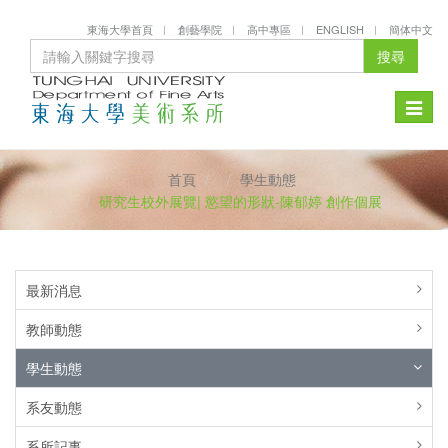
東海大學首頁
創藝學院
高中專區
ENGLISH
簡体中文
搜尋
Toggle
naviga
首頁
學生動態
研究生校外展覽| 慾望的形狀-陳郁婷 創作個展
最新消息
教師動態
學生動態
系友動態
系所記事