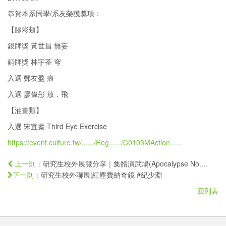
恭賀本系同學/系友榮獲獎項：
【膠彩類】
銀牌獎 黃世昌 無妄
銅牌獎 林宇荃 穹
入選 鄭友盈 痕
入選 廖偉彤 放．飛
【油畫類】
入選 宋宜蓁 Third Eye Exercise
https://event.culture.tw/....../Reg....../C0103MAction......
研究生校外展覽分享｜集體演武場(Apocalypse No....
上一則：
研究生校外聯展|紅塵費納奇鏡 #紀少淵
下一則：
回列表