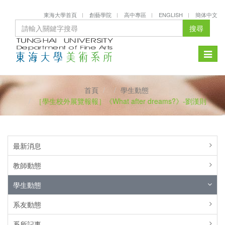
東海大學首頁
創藝學院
高中專區
ENGLISH
簡体中文
搜尋
Toggle
naviga
首頁
學生動態
［學生校外展覽報報］《What after dreams?》-劉漢則
最新消息
教師動態
學生動態
系友動態
系所記事