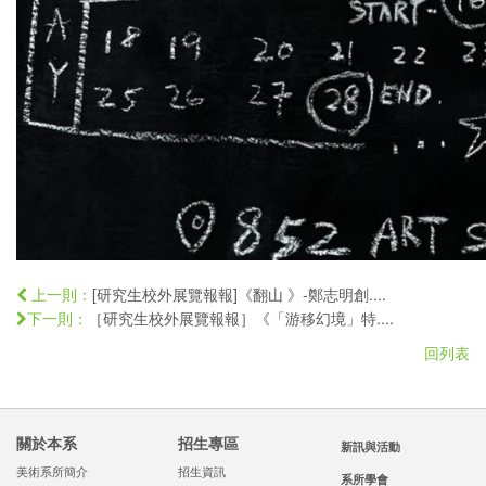
[研究生校外展覽報報]《翻山 》-鄭志明創....
上一則：
［研究生校外展覽報報］《「游移幻境」特....
下一則：
回列表
關於本系
招生專區
新訊與活動
美術系所簡介
招生資訊
系所學會