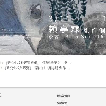
［研究生校外展覽報報］《觀察筆記 》– 吳....
則：
［研究生校外展覽］《翻山 》-鄭志明 創作....
：
區
新訊與活動
系所學會