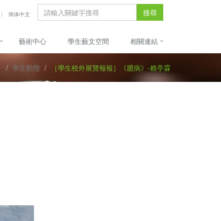
搜尋
簡体中文
藝術中心
學生藝文空間
相關連結
學生動態
［學生校外展覽報報］《臆病》-賴亭霖