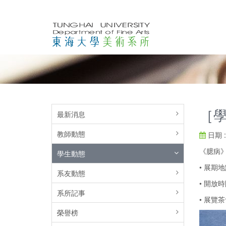
［
最新消息
教師動態
日期 : 
《臆病》賴
學生動態
• 展期
系友動態
• 開放時間
系所記事
• 展覽茶會
榮譽榜