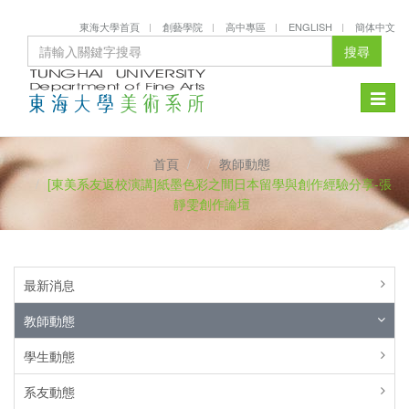
東海大學首頁
創藝學院
高中專區
ENGLISH
簡体中文
搜尋
Toggle
naviga
首頁
教師動態
[東美系友返校演講]紙墨色彩之間日本留學與創作經驗分享-張
靜雯創作論壇
最新消息
教師動態
學生動態
系友動態