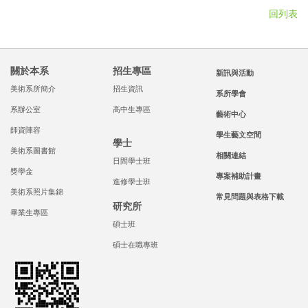
回列表
關於本系
招生專區
新訊與活動
美術系所簡介
招生資訊
系所學會
系辦公室
高中生專區
藝術中心
師資陣容
學生藝文空間
學士
美術系圖書館
相關連結
日間學士班
獎學金
專案補助計畫
進修學士班
美術系照片集錦
常見問題與表格下載
研究所
畢業生專區
碩士班
碩士在職專班