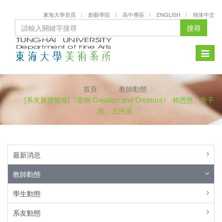
東海大學首頁
創藝學院
高中專區
ENGLISH
簡体中文
搜尋
Toggle
naviga
首頁
教師動態
[系友展覽報報]《造物 Creation and Creature》-賴恩慈、黃子
杰、王浥函
最新消息
教師動態
學生動態
系友動態