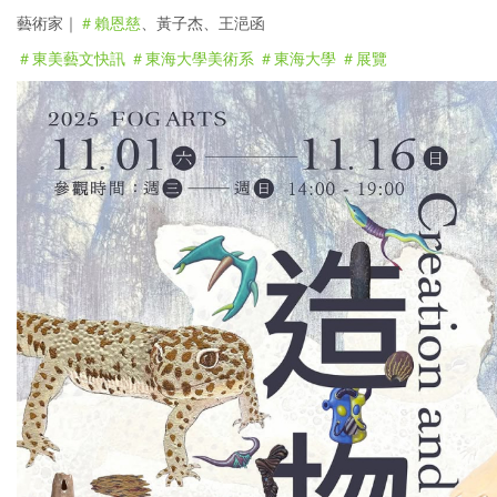
藝術家｜
＃賴恩慈
、黃子杰、王浥函
＃東美藝文快訊
＃東海大學美術系
＃東海大學
＃展覽