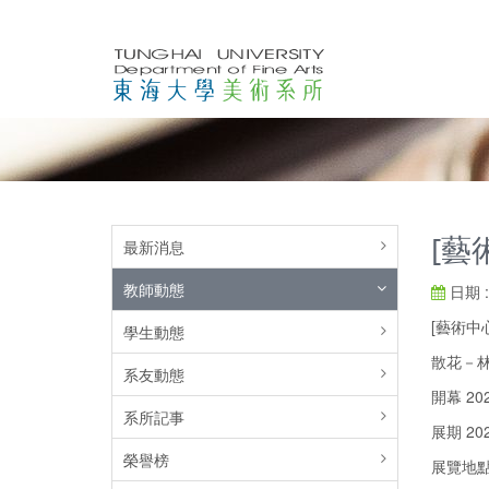
[藝
最新消息
教師動態
日期 : 
[藝術中
學生動態
散花－
系友動態
開幕 202
系所記事
展期 2025
榮譽榜
展覽地