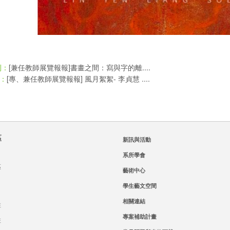
[兼任教師展覽報報]書畫之間：寫與字的離....
則：
[專、兼任教師展覽報報] 風月絮絮- 李貞慧 ....
：
區
新訊與活動
系所學會
區
藝術中心
學生藝文空間
相關連結
班
專案補助計畫
班