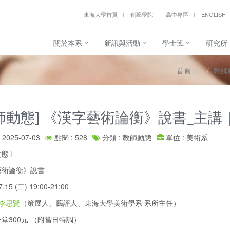
東海大學首頁
創藝學院
高中專區
ENGLISH
關於本系
新訊與活動
學士班
研究所
首頁
教師
師動態] 《漢字藝術論衡》說書_主講
2025-07-03
點閱 : 528
分類 : 教師動態
單位 : 美術系
動態〕
藝術論衡》說書
15 (二) 19:00-21:00
#李思賢
（策展人、藝評人、東海大學美術學系 系所主任）
堂300元 （附當日特調）