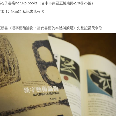
る子書店neruko books（台中市南區五權南路278巷25號）
有限 15 位滿額 私訊書店報名
-------------------------------------------------------
買新書《漢字藝術論衡：當代書藝的本體與擴延》先登記當天拿取