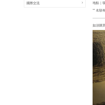
地點｜寝
國際交流
** 名額
----------
如須購