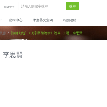
搜尋
簡体中文
藝術中心
學生藝文空間
相關連結
動態
[教師動態] 《漢字藝術論衡》說書_主講｜李思賢
｜李思賢