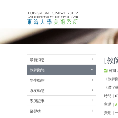
[教
最新消息
教師動態
日期 : 
〔教師
學生動態
《漢字
系友動態
時間｜07.
系所記事
主講｜
榮譽榜
費用｜一