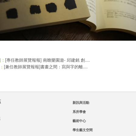
[專任教師展覽報報] 南瞻樂園遊- 邱建銘 創....
則：
[兼任教師展覽報報]書畫之間：寫與字的離....
：
區
新訊與活動
系所學會
區
藝術中心
學生藝文空間